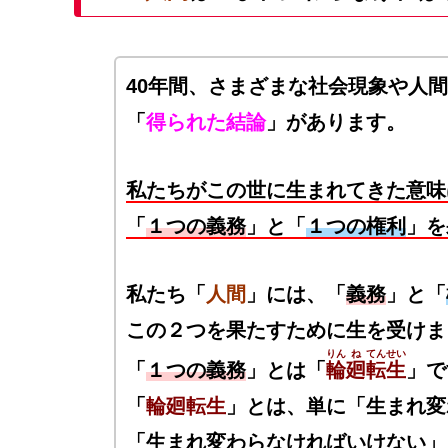
40年間、さまざまな社会現象や人
「
得られた結論
」があります。
私たちがこの世に生まれてきた意味
「
１つの義務
」と「
１つの権利
」を
私たち「
人間
」には、「
義務
」と「
この２つを果たすために生を受けま
りん
ね
てんせい
「
１つの義務
」とは「
輪
廻
転生
」で
「
輪廻転生
」とは、単に「生まれ変
「生まれ変わらなければいけない」