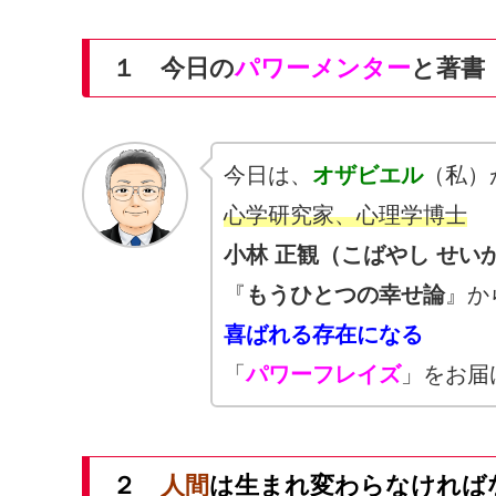
１ 今日の
パワーメンター
と著書
今日は、
オザビエル
（私）
心学研究家、心理学博士
小林 正観（こばやし せい
『
もうひとつの幸せ論
』か
喜ばれる存在になる
「
パワーフレイズ
」をお届
２
人間
は生まれ変わらなければ