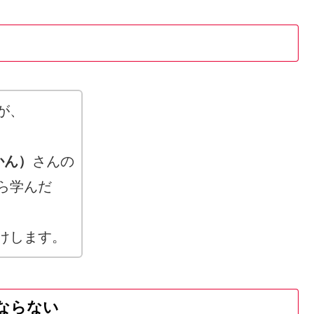
が、
かん）
さんの
ら学んだ
けします。
ならない