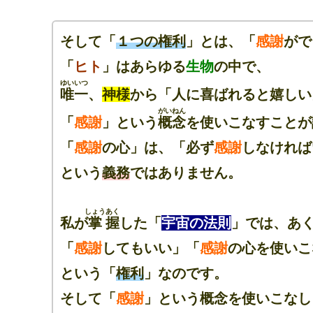
そして「
１つの権利
」とは、「
感謝
がで
「
ヒト
」はあらゆる
生物
の中で、
ゆいいつ
唯一
、
神様
から「人に喜ばれると嬉しい
がいねん
「
感謝
」という
概念
を使いこなすことが
「
感謝
の心」は、「必ず
感謝
しなければ
という
義務
ではありません。
しょう
あく
私が
掌
握
した「
宇宙の法則
」では、
あ
「
感謝
してもいい」「
感謝
の心を使いこ
という「
権利
」なのです。
そして「
感謝
」という概念を使いこなし