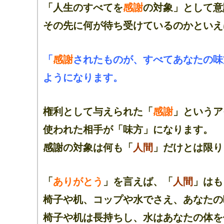
「人生のすべてを
感謝
の対象」として意
その先に何が待ち受けているのかといえ
「
感謝
されたものが、すべてあなたの味
ようになります。
権利として与えられた「
感謝
」というア
使われた相手が「味方」になります。
感謝の対象は何も「
人間
」だけとは限り
「
ありがとう
」を言えば、「
人間
」はも
椅子や机、コップや水でさえ、あなたの
椅子や机は長持ちし、水はあなたの体を