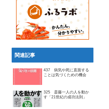
関連記事
437 病気や死に直面する
ことは気づくための機会
325 斎藤一人の人を動か
す「21世紀の成功法則」