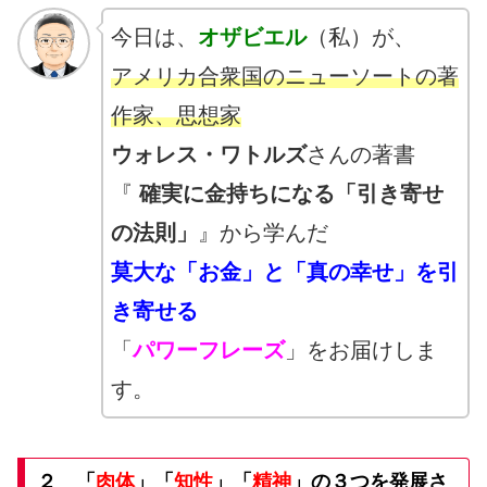
今日は、
オザビエル
（私）が、
アメリカ合衆国のニューソートの著
作家、思想家
ウォレス・ワトルズ
さんの著書
『
確実に金持ちになる「引き寄せ
の法則」
』から学んだ
莫大な「お金」と「真の幸せ」を引
き寄せる
「
パワーフレーズ
」をお届けしま
す。
２
「
肉体
」「
知性
」「
精神
」の３つを発展さ