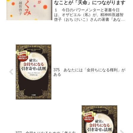
なことが「天命」につながります
１ 今日のパワーメンターと著書今日
は、オザビエル（私）が、精神科医越智
啓子（おち けいこ）さんの著書『あなた
の人生が突然輝きだす 魂のしくみ』から
学んだあなたの人生が突然輝きだす「パ
ワーフレーズ」をお届けします。２
「天が人間に与えた使命...
375 あなたには「金持ちになる権利」が
ある