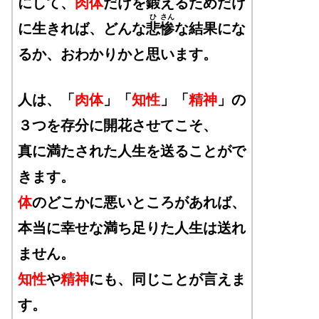
にして、
肉体
だけを鍛えるためだけ
ひ
さん
に生きれば、どんな
悲
惨
な結果にな
るか、おわかりかと思います。
人は、「
肉体
」「
知性
」「
精神
」の
３つを存分に開花させてこそ、
真に満たされた人生を送ることがで
きます。
体
のどこかに悪いところがあれば、
本当に幸せな満ち足りた人生は送れ
ません。
知性
や
精神
にも、同じことが言えま
す。