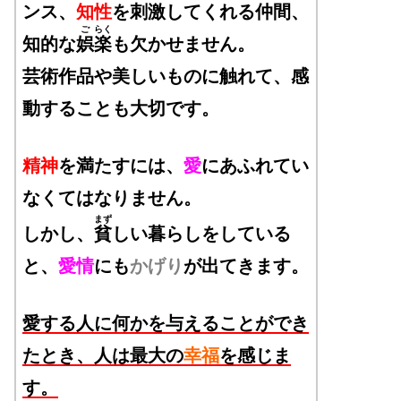
ンス、
知性
を刺激してくれる仲間、
ご
らく
知的な
娯
楽
も欠かせません。
芸術作品や美しいものに触れて、感
動することも大切です。
精神
を満たすには、
愛
にあふれてい
なくてはなりません。
まず
しかし、
貧
しい暮らしをしている
と、
愛情
にも
かげり
が出てきます。
愛する人に何かを与えることができ
たとき、人は最大の
幸福
を感じま
す。