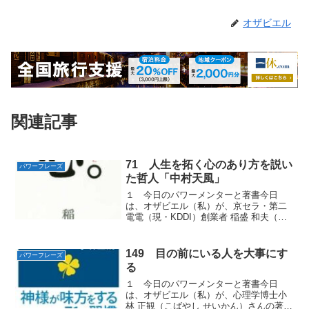
オザビエル
関連記事
71 人生を拓く心のあり方を説い
パワーフレーズ
た哲人「中村天風」
１ 今日のパワーメンターと著書今日
は、オザビエル（私）が、京セラ・第二
電電（現・KDDI）創業者 稲盛 和夫（い
なもり かずお）さんの著書『 人生を意の
ままにする力 心。 』から学んだ人生を生
き抜くための「パワーフレーズ」をお届
149 目の前にいる人を大事にす
パワーフレーズ
けします。２...
る
１ 今日のパワーメンターと著書今日
は、オザビエル（私）が、心理学博士小
林 正観（こばやし せいかん）さんの著書