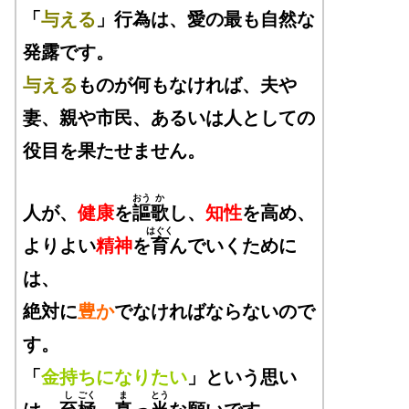
「
与える
」行為は、愛の最も自然な
発露です。
与える
ものが何もなければ、夫や
妻、親や市民、あるいは人としての
役目を果たせません。
おう
か
人が、
健康
を
謳
歌
し、
知性
を高め、
はぐく
よりよい
精神
を
育
んでいくために
は、
絶対に
豊か
でなければならないので
す。
「
金持ちになりたい
」という思い
し
ごく
ま
とう