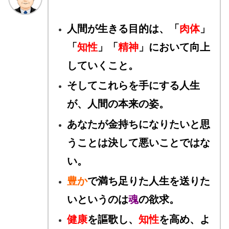
人間が生きる目的は、「
肉体
」
「
知性
」「
精神
」において向上
していくこと。
そしてこれらを手にする人生
が、人間の本来の姿。
あなたが金持ちになりたいと思
うことは決して悪いことではな
い。
豊か
で満ち足りた人生を送りた
いというのは
魂
の欲求。
健康
を謳歌し、
知性
を高め、よ