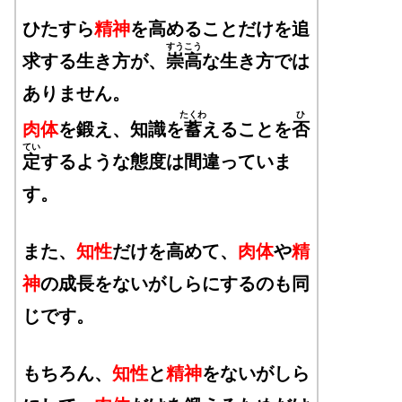
ひたすら
精神
を高めることだけを追
すうこう
求する生き方が、
崇高
な生き方では
ありません。
たくわ
ひ
肉体
を鍛え、知識を
蓄
えることを
否
てい
定
するような態度は間違っていま
す。
また、
知性
だけを高めて、
肉体
や
精
神
の成長をないがしらにするのも同
じです。
もちろん、
知性
と
精神
をないがしら