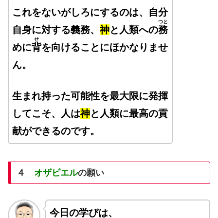
これをないがしろにするのは、自分
つと
自身に対する義務、
神
と人類への
務
せ
めに
背
を向けることにほかなりませ
ん。
生まれ持った可能性を最大限に発揮
してこそ、人は
神
と人類に最高の貢
献ができるのです。
４
オザビエル
の願い
今日の学びは、