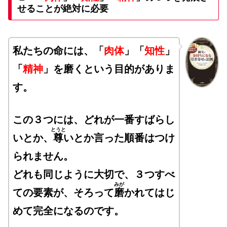
せることが絶対に必要
私たちの命には、「
肉体
」「
知性
」
「
精神
」を磨くという目的がありま
す。
この３つには、どれが一番すばらし
とうと
いとか、
尊
いとか言った順番はつけ
られません。
どれも同じように大切で、３つすべ
みが
ての要素が、そろって
磨
かれてはじ
めて
完全になるのです。