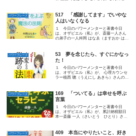
『ありがとうの神様』から学んだ人に喜
んでもらえる「パワーフレーズ」をお届
けします。２ 今、自分がやるべきこと
517 「感謝してます」でいやな
パワーフレーズ
３人の方から相談を受け...
人はいなくなる
１ 今日のパワーメンターと著書今日
は、オザビエル（私）が、斎藤一人さん
の弟子の一人舛岡 はなゑ（ますおか はな
え）さんの著書『斎藤一人 みるみる幸せ
をよぶ魔法の法則』から学んだ雪崩のご
とく良いことが起きる「パワーフレー
53 夢を念じたら、すぐにかなっ
パワーフレーズ
ズ」をお届けします。２...
た！
１ 今日のパワーメンターと著書今日
は、オザビエル（私）が、 心理カウンセ
ラー植西 聰（うえにし あきら）さんの著
書『まんがと図でわかるマーフィー人生
を変える奇跡の法則 』から学んだ夢を達
成するために必要な「パワーフレーズ」
169 「ついてる」は幸せを呼ぶ
パワーフレーズ
をお届けします。２...
言葉
１ 今日のパワーメンターと著書今日
は、オザビエル（私）が、累計納税額日
本一斎藤 一人（さいとう ひとり）さん
の著書『ツキを呼ぶセラピー』から学ん
だどんどんよくなる、うまくいく「開
運」の「パワーフレーズ」をお届けしま
409 本当にやりたいこと、好き
パワーフレーズ
す。２ ツキを呼ぶセラピー...