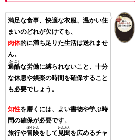
満足な食事、快適な衣服、温かい住
まいのどれが欠けても、
肉体
的に満ち足りた生活は送れませ
ん。
か
こく
過
酷
な労働に縛られないこと、十分
な休息や娯楽の時間を確保すること
も必要でしょう。
知性
を磨くには、よい書物や学ぶ時
間の確保が必要です。
ぼうけん
けんぶん
旅行や
冒険
をして
見聞
を広めるチャ