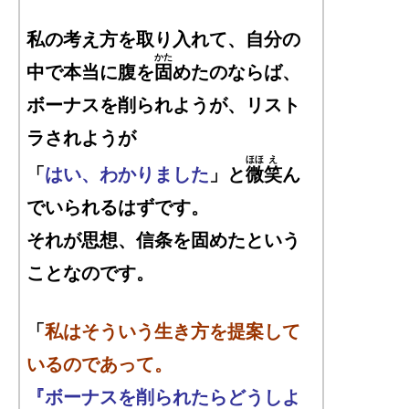
私の考え方を取り入れて、自分の
かた
中で本当に腹を
固
めたのならば、
ボーナスを削られようが、リスト
ラされようが
ほほ
え
「
はい、わかりました
」と
微
笑
ん
でいられるはずです。
それが思想、信条を固めたという
ことなのです。
「
私はそういう生き方を提案して
いるのであって。
『ボーナスを削られたらどうしよ