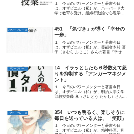
１ 今日のパワーメンターと著書今日
は、オザビエル（私）が、ハーバード大
学で教育を受け、組織行動論で心理学の
博士号を取得した心理学者タル・ベン・
シャハーさんの著書『ハーバードの人生
を変える授業』から学んだ世界最高学府
451 「気づき」が導く「幸せの
パワーフレーズ
の学生たちを最も熱狂させた...
一歩」
１ 今日のパワーメンターと著書今日
は、オザビエル（私）が、霊能者木村 藤
子（きむら ふじこ）さんの著書『幸せを
呼び寄せる30の「気づき」』から学んだ
幸せを呼び寄せる「パワーフレーズ」を
お届けします。２ たくさんの方が幸せ
14 イラッとしたら６秒数えて怒
パワーフレーズ
になってほしい毎日、...
りを抑制する「アンガーマネジメ
ント」
１ 今日のパワーメンターと著書今日
は、オザビエル（私）が、明治大学文学
部教授齋藤 孝（さいとう たかし）さんの
著書『本当に頭がいい人の メンタル習慣
100 』から学んだ100人のSPに守られて
いるのと同じ「パワーフレーズ」をお届
354 いつも明るく、楽しそうに
パワーフレーズ
けします。２...
毎日を送っている人は、「笑顔」
１ 今日のパワーメンターと著書今日
は、オザビエル（私）が、精神科医、和