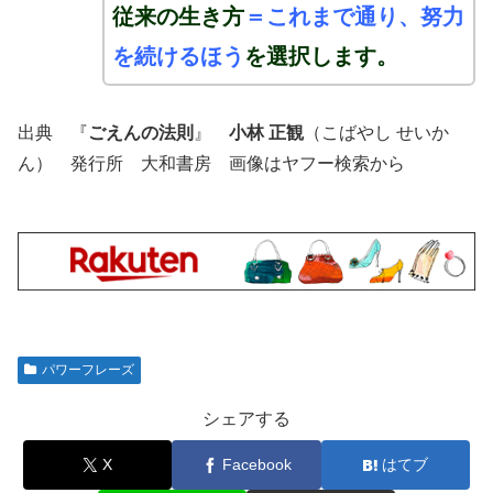
従来の生き方
＝
これまで通り、努力
を続けるほう
を選択します。
出典 『
ごえんの法則
』
小林 正観
（こばやし せいか
ん） 発行所 大和書房 画像はヤフー検索から
パワーフレーズ
シェアする
X
Facebook
はてブ