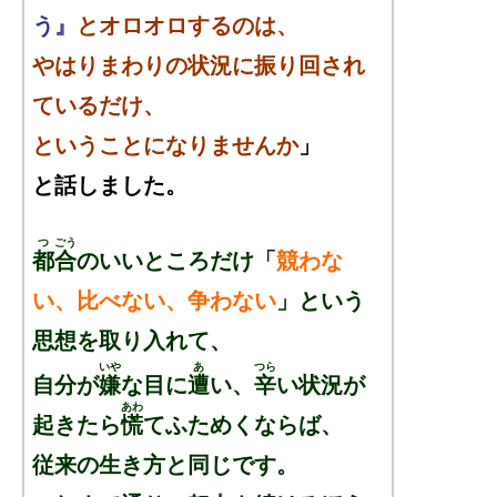
う
』
とオロオロするのは、
やはりまわりの状況に振り回され
ているだけ、
ということになりませんか
」
と話しました。
つ
ごう
都
合
のいいところだけ「
競わな
い、比べない、争わない
」という
思想を取り入れて、
いや
あ
つら
自分が
嫌
な目に
遭
い、
辛
い状況が
あわ
起きたら
慌
てふためくならば、
従来の生き方と同じです。