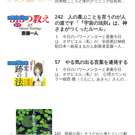
田秀樹こころと体のクリニック院長和田
秀樹（わだ ひでき）さんの著書『なぜか
人生がうまくいく「明るい人」の科学』
から学んだいつも明るく、楽しそうに毎
242 人の喜ぶことを言うのが人
パワーフレーズ
日を送る「パワーフレー...
の道です「『宇宙の法則』は、神
さまがつくったルール」
１ 今日のパワーメンターと著書今日
は、オザビエル（私）が、全国累計納税
額日本一銀座まるかん創業者斎藤一人
（さいとう ひとり）さんの著書『お金に
愛される315の教え』から学んだみんな幸
せになるパワーフレイズをお届けしま
57 やる気の出る言葉を連発する
パワーフレーズ
す。２ 「ついてる」と言...
１ 今日のパワーメンターと著書今日
は、オザビエル（私）が、 心理カウンセ
ラー植西 聰（うえにし あきら）さんの著
書『まんがと図でわかるマーフィー人生
を変える奇跡の法則 』から学んだあなた
が人に好かれる「パワーフレーズ」をお
届けします。２ 言...
143 母親が寂しそうだから来たという動