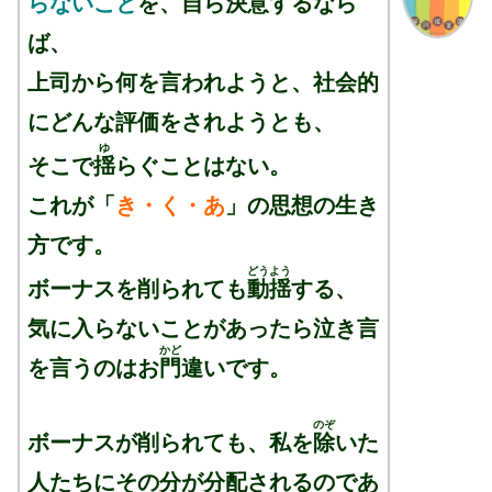
らないこと
を、自ら決意するなら
ば、
上司から何を言われようと、
社会的
にどんな評価をされようとも、
ゆ
そこで
揺
らぐことはない。
これが「
き・く・あ
」の思想の生き
方です。
どうよう
ボーナスを
削
られても
動揺
する、
気に入らないことがあったら泣き言
かど
を言うのはお
門
違いです。
のぞ
ボーナスが削られても、私を
除
いた
人たちにその分が分配されるのであ