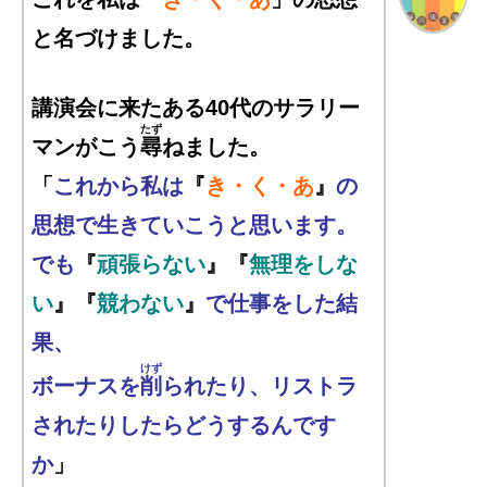
と名づけました。
講演会に来たある40代のサラリー
たず
マンがこう
尋
ねました。
「
これから私は
『
き・く・あ
』
の
思想で生きていこうと思います。
でも
『
頑張らない
』『
無理をしな
い
』『
競わない
』
で仕事をした結
果、
けず
ボーナスを
削
られたり、リストラ
されたりしたらどうするんです
か
」