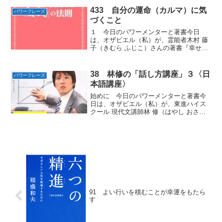
「パワーフレーズ」をお届けします。
２ この世は修行の場、喜びの...
433 自分の運命（カルマ）に気
パワーフレーズ
づくこと
１ 今日のパワーメンターと著書今日
は、オザビエル（私）が、霊能者木村 藤
子（きむら ふじこ）さんの著書『幸せに
なるための「気づき」の法則』から学ん
だ幸せの道へと一歩ふみ出す「パワーフ
レーズ」をお届けします。２ 目覚めと
38 林修の「話し方講座」３〈日
パワーフレーズ
は、自分の運命、カルマ...
本語講座〉
始めに 今日のパワーメンターと著書今
日は、オザビエル（私）が、東進ハイス
クール 現代文講師林 修（はやし おさ
む）さんの著書『林修の仕事がうまくい
く「話し方」講座』から学んだ信頼度を
高める「パワーフレーズ」をお届けしま
す。１ 漢字編相殺×そ...
91 よい行いを積むことが幸運をもたら
す