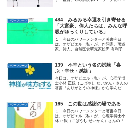
冠王達成《東北楽天ゴールデンイーグル
ス監督》 (2006 - 2009)野村 克也 / 原田 雅
史（のむら かつや / はらだ まさ...
484 みるみる幸運を引き寄せる
パワーフレーズ
「大富豪、偉人たちは、みんな呼
吸がゆっくりしている」
１ 今日のパワーメンターと著書今日
は、オザビエル（私）が、作詞家、著述
家、詩人、自然医食研究家松田 有利子
（まつだ ゆりこ）さんの著書『みるみる
幸運を引き寄せる、今日からできる小さ
なこと』から学んだ思考は現実化する
139 不幸という名の試験「喜
パワーフレーズ
「パワーフレーズ」をお届け...
ぶ・幸せ・感謝」
今日は、オザビエル（私）が、心理学博
士小林 正観（こばやし せいかん）さんの
著書『ありがとうの神様』から学んだ合
格すると楽しい出来事が起きはじめる
「パワーフレーズ」をお届けします。
１ ９つのレベル一見、理不りふ尽じん
165 この世は感謝の場である
パワーフレーズ
で不幸な現象が起きたとき...
１ 今日のパワーメンターと著書今日
は、オザビエル（私）が、心理学博士小
林 正観（こばやし せいかん）さんの『ご
えんの法則』から学んだ嬉しく、楽し
く、幸せなことだと思うことができる