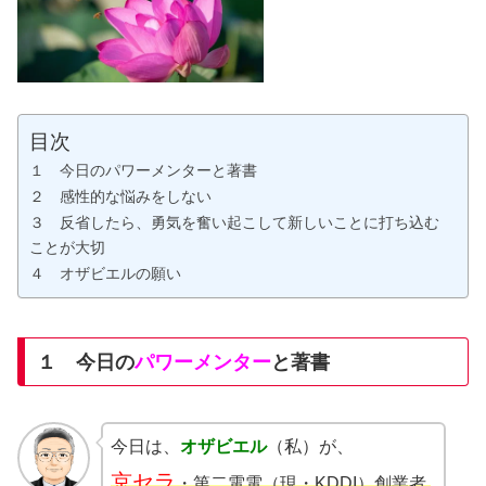
目次
１ 今日のパワーメンターと著書
２ 感性的な悩みをしない
３ 反省したら、勇気を奮い起こして新しいことに打ち込む
ことが大切
４ オザビエルの願い
１ 今日の
パワーメンター
と著書
今日は、
オザビエル
（私）が、
京セラ
・第二電電（現・KDDI）創業者