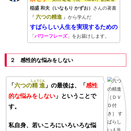
稲盛 和夫（いなもり かずお）
さんの著書
六つの精進
『
』から学んだ
すばらしい人生を実現するための
「
パワーフレーズ
」をお届けします。
２ 感性的な悩みをしない
しょう
じん
「
六つの
精
進
」の最後は、「
感性
的な悩みをしない
」ということで
す
。
私自身、若いころにいろいろな悩