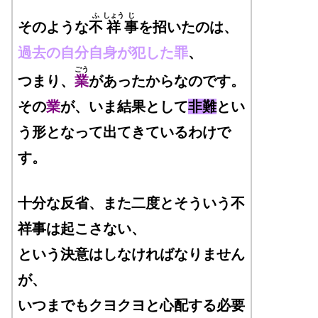
ふ
しょう
じ
そのような
不
祥
事
を招いたのは、
過去の自分自身が犯した罪
、
ごう
つまり、
業
があったからなのです。
その
業
が、いま結果として
非難
とい
う形となって出てきているわけで
す。
十分な反省、また二度とそういう不
祥事は起こさない、
という決意はしなければなりません
が、
いつまでもクヨクヨと心配する必要