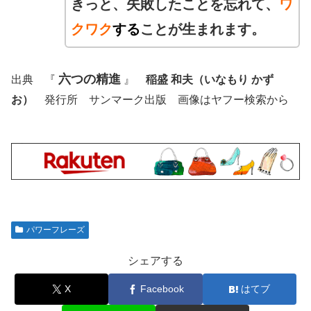
きっと、失敗したことを忘れて、
ワ
クワク
する
ことが生まれます。
六つの精進
出典 『
』
稲盛 和夫（いなもり かず
お）
発行所 サンマーク出版 画像はヤフー検索から
パワーフレーズ
シェアする
X
Facebook
はてブ