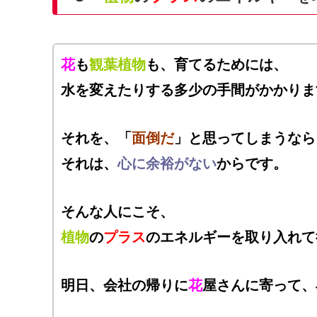
花
も
観葉植物
も、育てるためには、
水を変えたりする多少の手間がかかりま
それを、「
面倒だ
」と思ってしまうなら
それは、
心に余裕がない
からです。
そんな人にこそ、
植物
の
プラス
のエネルギーを取り入れて
明日、会社の帰りに
花
屋さんに寄って、