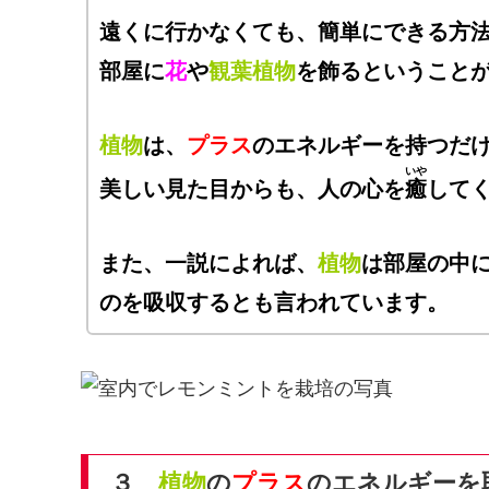
遠くに行かなくても、簡単にできる方
部屋に
花
や
観葉植物
を飾るということ
植物
は、
プラス
のエネルギーを持つだ
いや
美しい見た目からも、人の心を
癒
して
また、一説によれば、
植物
は部屋の中
のを吸収するとも言われています。
３
植物
の
プラス
のエネルギーを