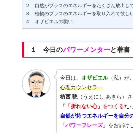
２ 自然がプラスのエネルギーをたくさん放出し
３ 植物のプラスのエネルギーを取り入れて欲し
４ オザビエルの願い
１ 今日の
パワーメンター
と著書
今日は、
オザビエル
（私）が
心理カウンセラー
植西 聰
（うえにし あきら）
『
「折れない心」
をつくる
た
自然が持つエネルギーを自分
「
パワーフレーズ
」をお届け