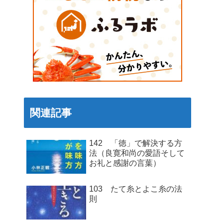
関連記事
142 「徳」で解決する方
法（良寛和尚の愛語そして
お礼と感謝の言葉）
103 たて糸とよこ糸の法
則