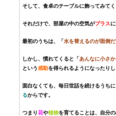
そして、食卓のテーブルに飾ってみてく
それだけで、部屋の中の空気が
プラス
に
最初のうちは、「
水を替えるのが面倒だ
しかし、慣れてくると「
あんなに小さか
という
感動
を得られるようになったりし
面白なくても、毎日世話を続けるうちに
る
からです。
つまり
花
や
植物
を育てることは、自分の