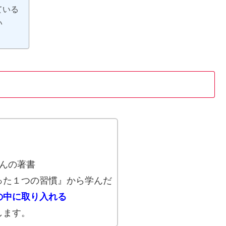
ている
い
、
さんの著書
った１つの習慣』から学んだ
の中に取り入れる
します。