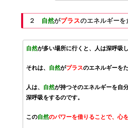
２
自然
が
プラス
のエネルギーを
自然
が多い場所に行くと、人は深呼吸
それは、
自然
が
プラス
のエネルギーを
人は、
自然
が持つそのエネルギーを自
深呼吸をするのです。
この
自然
のパワーを借りることで、心