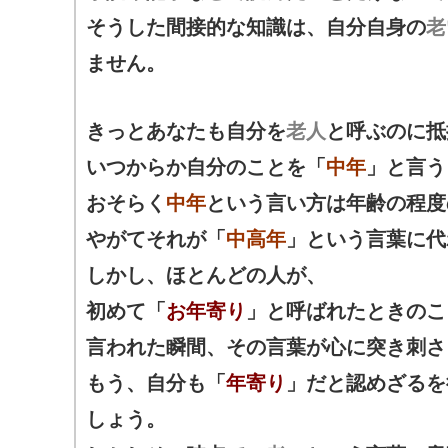
そうした間接的な知識は、自分自身の
老
ません。
きっとあなたも自分を
老人
と呼ぶのに抵
いつからか自分のことを「
中年
」と言う
おそらく
中年
という言い方は年齢の程度
やがてそれが「
中高年
」という言葉に代
しかし、ほとんどの人が、
初めて「
お年寄り
」と呼ばれたときのこ
言われた瞬間、その言葉が心に突き刺さ
もう、自分も「
年寄り
」だと認めざるを
しょう。