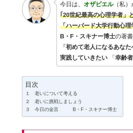
今日は、
オザビエル
（私）
｢20世紀最高の心理学者」
「ハーバード大学行動心理
B・F・スキナー博士
の著書
『
初めて老人になるあな
実践していきたい
「
幸齢者
目次
１ 老いについて考える
２ 老いに挑戦しましょう
３ 今日の金言 B・F・スキナー博士