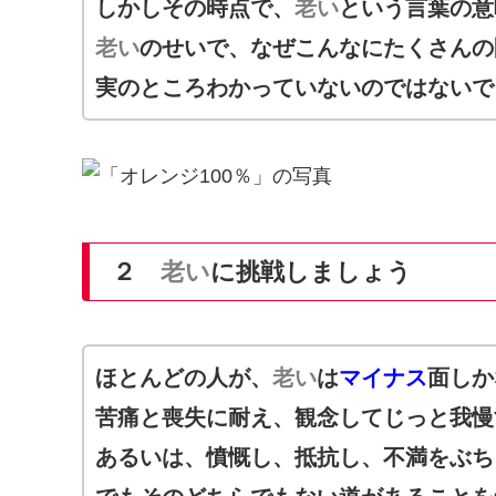
しかしその時点で、
老い
という言葉の意
老い
のせいで、なぜこんなにたくさんの
実のところわかっていないのではないで
２
老い
に挑戦しましょう
ほとんどの人が、
老い
は
マイナス
面しか
苦痛と喪失に耐え、観念してじっと我慢
あるいは、憤慨し、抵抗し、不満をぶち