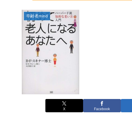
幸齢者mind
X
Facebook