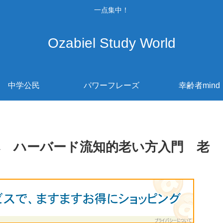
一点集中！
Ozabiel Study World
中学公民
パワーフレーズ
幸齢者mind
へ ハーバード流知的老い方入門 老
の