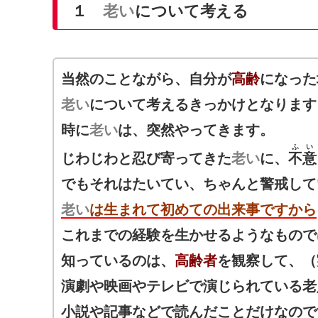
１
老い
について考える
当然のことながら、自分が
高齢
になった
老い
について考えるきっかけとなります
時に
老い
は、突然やってきます。
ふい
じわじわと忍び寄ってきた
老い
に、
不意
でもそれはたいてい、ちゃんと警戒して
老い
は生まれて初めての出来事ですから
これまでの経験を生かせるようなもので
知っているのは、
高齢者
を観察して、（
演劇や映画やテレビで演じられている老
小説や記事などで読んだことだけなので