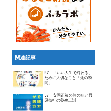
関連記事
57 「いい人生で終わる」
ために大切なこと「死の瞬
間」
37 安岡正篤の無の味と貝
原益軒の養生三訓