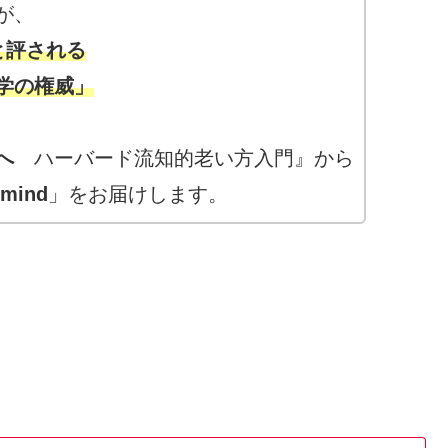
が、
と評される
学の権威」
たへ
ハーバード流知的老い方入門』から
mind
」をお届けします。