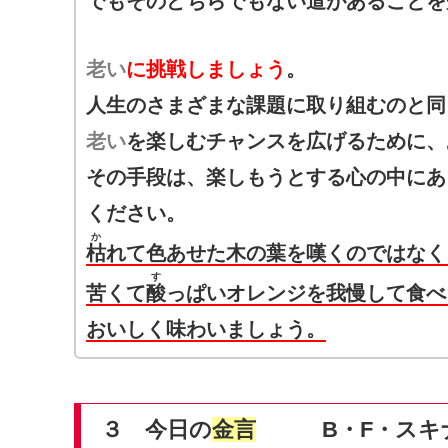
でもそのどちらでもない道があることを
老い
に挑戦しましょう
。
人生のさまざまな課題に取り組むのと同
老い
を楽しむチャンスを広げるために、
その手段は、楽しもうとする心の中にあ
ください。
か
枯
れて色あせた木の葉を嘆くのではなく
す
苦くて
酸
っぱいオレンジを我慢して食べ
おいしく味わいましょう。
３ 今日の
金言
B・F・スキナ