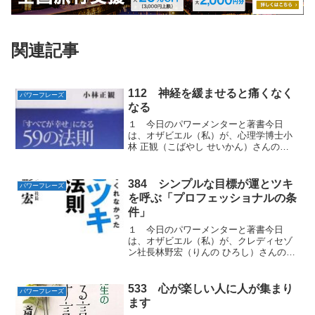
関連記事
112 神経を緩ませると痛くなく
パワーフレーズ
なる
１ 今日のパワーメンターと著書今日
は、オザビエル（私）が、心理学博士小
林 正観（こばやし せいかん）さんの
『100％幸せな１％の人々』から学んだ神
経の痛みをなくす「パワーフレーズ」を
お届けします。２ 「許す」の語源は
384 シンプルな目標が運とツキ
パワーフレーズ
「緩ます」70歳くらいの...
を呼ぶ「プロフェッショナルの条
件」
１ 今日のパワーメンターと著書今日
は、オザビエル（私）が、クレディセゾ
ン社長林野宏（りんの ひろし）さんの著
書『誰も教えてくれなかった 運とツキ
の法則』から学んだ空極の運とツキをつ
かむ「パワーフレーズ」をお届けしま
533 心が楽しい人に人が集まり
パワーフレーズ
す。２ プロフェッショナル...
ます