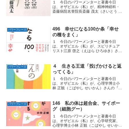
１ 今日のパワーメンターと著書今日
は、オザビエル（私）が、精神神経科・
斎藤病院名誉院長斎藤 茂太（さいとう し
げた）さんの著書『心の主治医 茂太先生
の生きる言葉 生かす言葉』から学んだ一
語一語が心のクスリ、心の幸せを招く
496 幸せになる100か条「幸せ
「パワーフレーズ」...
パワーフレーズ
の種をまく」
１ 今日のパワーメンターと著書今日
は、オザビエル（私）が、スピリチュア
リスト江原 啓之（えはら ひろゆき）さん
の著書『幸せになる100か条』から学んだ
必ず幸せになれる「パワーフレーズ」を
お届けします。２ 「情けは人のためな
４ 生きる王道「投げかけると返
パワーフレーズ
らず」「情けは人の...
ってくる」
１ 今日のパワーメンターと著書今日
は、オザビエル（私）が、心理学博士小
林 正観（こばやし せいかん）さんの『ご
えんの法則』から学んだ幸せな人たちに
囲まれるようになる「パワーフレーズ」
をお届けします。２ 「私は自殺したい
146 私の体は超合金、サイボー
パワーフレーズ
んです」 「私は自殺し...
グ（細胞グー）
１ 今日のパワーメンターと著書今日
は、オザビエル（私）が、心学研究家、
心理学博士小林 正観（こばやし せいか