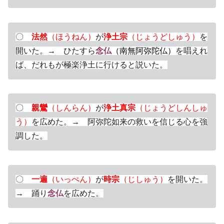
〇
法然
（ほうねん）
が
浄土宗
（じょうどしゅう）
を
開いた。→ ひたすら
念仏
（南無阿弥陀仏）
を唱えれ
ば、だれもが極楽浄土に行けると説いた。
〇
親鸞
（しんらん）
が
浄土真宗
（じょうどしんしゅ
う）
を広めた。→ 阿弥陀如来の救いを信じる心を強
調した。
〇
一遍
（いっぺん）
が
時宗
（じしゅう）
を開いた。
→ 踊り
念仏
を広めた。