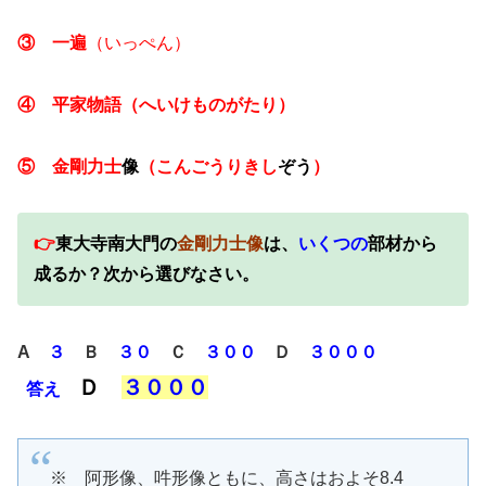
③
一遍
（いっぺん）
④
平家物語（へいけものがたり）
⑤
金剛力士
像
（こんごうりきし
ぞう
）
👉
東大寺南大門の
金剛力士像
は、
いくつの
部材から
成るか？次から選びなさい。
A
３
Ｂ
３０
Ｃ
３００
Ｄ
３０００
Ｄ
３０００
答え
※ 阿形像、吽形像ともに、高さはおよそ8.4