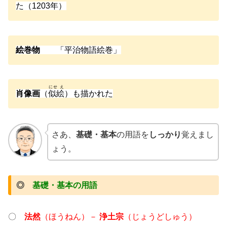
た（1203年）
絵巻物
「平治物語絵巻」
にせ え
肖像画
（
似絵
）も描かれた
さあ、
基礎・基本
の用語を
しっかり
覚えまし
ょう。
◎
基礎・基本の用語
〇
法然
（ほうねん）－
浄土宗
（じょうどしゅう）