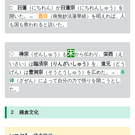
□
日蓮
（にちれん）が
日蓮宗
（にちれんしゅう）を
開いた。→
題目
（南無妙法蓮華経）を唱えれば、人
も国も救われると説いた。
宋
◇
禅宗
（ぜんしゅう）も
から伝わり、
栄西
（え
いさい）は
臨済宗（りんざいしゅう）
を、
道元
（どう
げん）は
曹洞宗
（そうとうしゅう）を広めた。→
座
禅
（ざぜん）によって自分の力で悟りを開こうとし
た。
２ 鎌倉文化