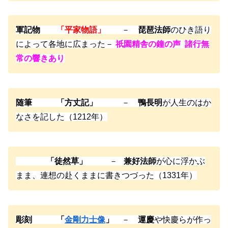
軍記物
「平家物語」
－
琵琶法師
のひき語り
によって各地に広まった－
祇園精舎の鐘の声 諸行無
常の響きあり
随筆
「方丈記」
－
鴨長明
が人生のはか
なさを記した（1212年）
「
徒然草」
－
兼好法師
が心に浮かぶ
まま、連想の赴くままに書きつづった（1331年）
彫刻
「
金剛力士像
」
－
運慶
や快慶らが作っ