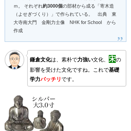
ｍ。 それぞれ
約3000個
の部材から成る「寄木造
（よせぎづくり）」で作られている。 出典 東
大寺南大門 金剛力士像 NHK for School から
作成
宋
鎌倉文化
は、素朴で
力強い
文化、
の
影響を受けた文化ですね。
これで
基礎
学力
バッチリ
です。