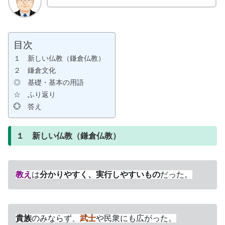
目次
１ 新しい仏教（鎌倉仏教）
２ 鎌倉文化
◎ 基礎・基本の用語
☆ ふり返り
💮 答え
１ 新しい仏教（鎌倉仏教）
教え
は
分かりやすく、実行しやすいもの
だった。
貴族
のみならず、
武士
や民衆にも広がった。