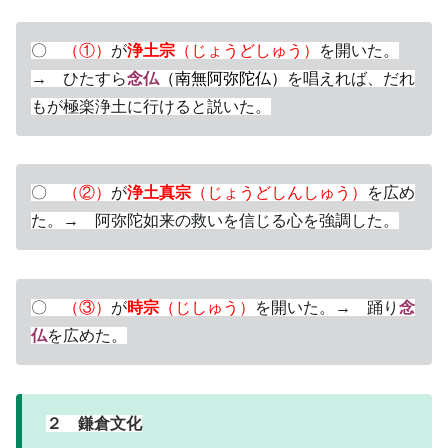
〇
（①）
が
浄土宗
（じょうどしゅう）
を開いた。
→ ひたすら
念仏
（南無阿弥陀仏）
を唱えれば、だれ
もが極楽浄土に行けると説いた。
〇
（②）
が
浄土真宗
（じょうどしんしゅう）
を広め
た。→ 阿弥陀如来の救いを信じる心を強調した。
〇
（③）
が
時宗
（じしゅう）
を開いた。→ 踊り
念
仏
を広めた。
２ 鎌倉文化