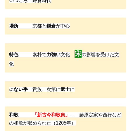
いつごろ
鎌倉時代
場所
京都と
鎌倉
が中心
宋
特色
素朴で
力強い
文化
の影響を受けた文
化
にない手
貴族、次第に
武士
に
和歌
「新古今和歌集」
－ 藤原定家や西行など
の和歌が収められた（1205年）