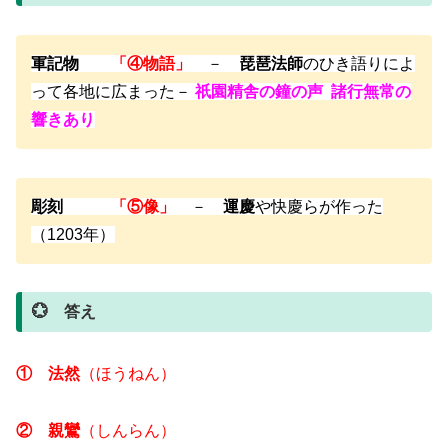
軍記物
「④物語」
－
琵琶法師
のひき語りによ
って各地に広まった－
祇園精舎の鐘の声 諸行無常の
響きあり
彫刻
「⑤像」
－
運慶
や快慶らが作った
（1203年）
💮 答え
①
法然
（ほうねん）
②
親鸞
（しんらん）