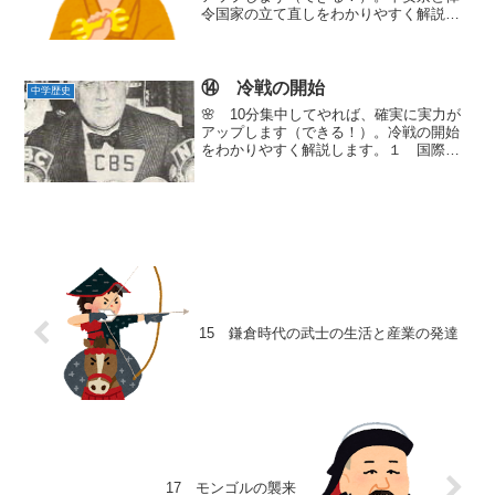
令国家の立て直しをわかりやすく解説し
ます。１ 平安京（へいあんきょう）奈
良時代の後半には、天皇が仏教と僧を特
に重んじたため、貴族や僧の間で勢力争
いが激しくなり、政治が...
⑭ 冷戦の開始
中学歴史
🌸 10分集中してやれば、確実に実力が
アップします（できる！）。冷戦の開始
をわかりやすく解説します。１ 国際連
合の成立1945年10月 連合国は、国際連
合（国連）を創った。出典 画像 アメ
リカ合衆国第32代大統領フランクリン＝
ローズヴェルト...
15 鎌倉時代の武士の生活と産業の発達
17 モンゴルの襲来