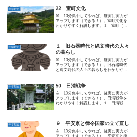
1927年 国民党の蒋介石は、南京に国民
政府を樹立した。→ ...
22 室町文化
中学歴史
🌸 10分集中してやれば、確実に実力が
アップします（できる！）。室町文化を
わかりやすく解説します。１ 室町（む
ろまち）文化いつごろ ３代将軍足利義
満と８代将軍足利義政のころ場所
京都が中心 地方へ広がるにない手 武
士 貴族 民衆特色 ...
１ 旧石器時代と縄文時代の人々
中学歴史
の暮らし
🌸 10分集中してやれば、確実に実力が
アップします（できる！）。旧石器時代
と縄文時代の人々の暮らしをわかりやす
く解説します。１ 旧石器時代〇 氷河
時代には、海面が下がって、日本列島も
ユーラシア大陸と陸続きとなった。その
50 日清戦争
中学歴史
ため３万年ほど前には、...
🌸 10分集中してやれば、確実に実力が
アップします（できる！）。日清戦争を
わかりやすく解説します。１ 日清戦争
（にっしんせんそう）［1894～1895年］
1894年 朝鮮で甲午農民戦争（こうごの
うみんせんそう）がおきた。 ＝ 朝
鮮の...
９ 平安京と律令国家の立て直し
中学歴史
🌸 10分集中してやれば、確実に実力が
アップします（できる！）。平安京と律