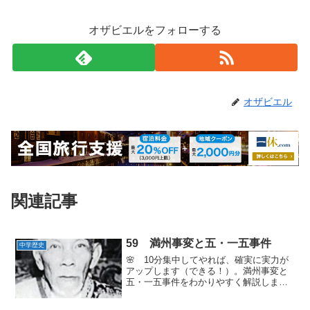
オザビエルをフォローする
オザビエル
関連記事
59 満州事変と五・一五事件
中学歴史
🌸 10分集中してやれば、確実に実力が
アップします（できる！）。満州事変と
五・一五事件をわかりやすく解説しま
す。１ 中国の国内統一の動き孫文の死
後、蒋介石が国民党の指導者となった。