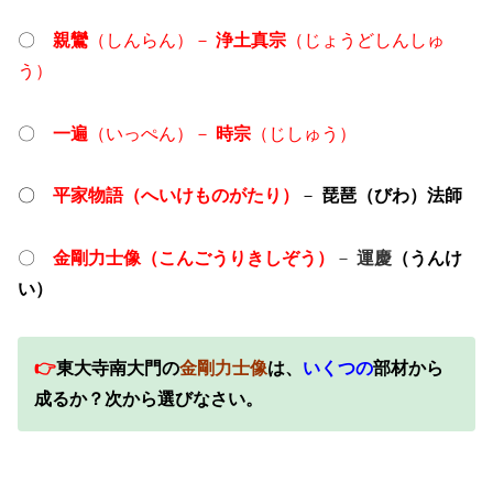
〇
親鸞
（しんらん）－
浄土真宗
（じょうどしんしゅ
う）
〇
一遍
（いっぺん）－
時宗
（じしゅう）
〇
平家物語（へいけものがたり）
－
琵琶（びわ）法師
〇
金剛力士像（こんごうりきしぞう）
－
運慶
（うんけ
い）
👉
東大寺南大門の
金剛力士像
は、
いくつの
部材から
成るか？次から選びなさい。