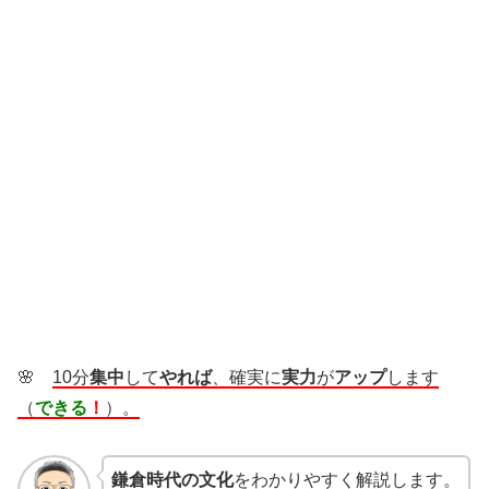
🌸
10分
集中
して
やれば
、確実に
実力
が
アップ
します
（
できる
！
）。
鎌倉時代の文化
をわかりやすく解説します。