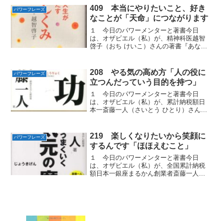
せがやつてくるパワーフレイズをお届け
409 本当にやりたいこと、好き
パワーフレーズ
します。２ 「最高に幸...
なことが「天命」につながります
１ 今日のパワーメンターと著書今日
は、オザビエル（私）が、精神科医越智
啓子（おち けいこ）さんの著書『あなた
の人生が突然輝きだす 魂のしくみ』から
学んだあなたの人生が突然輝きだす「パ
ワーフレーズ」をお届けします。２
208 やる気の高め方「人の役に
パワーフレーズ
「天が人間に与えた使命...
立つんだっていう目的を持つ」
１ 今日のパワーメンターと著書今日
は、オザビエル（私）が、累計納税額日
本一斎藤一人（さいとう ひとり）さんの
著書『成功力』から学んだやる気を出す
「パワーフレーズ」をお届けします。
２ 顔晴る力を高める世間のみんなは、
219 楽しくなりたいから笑顔に
パワーフレーズ
がんばってるんです。もうみ...
するんです「ほほえむこと」
１ 今日のパワーメンターと著書今日
は、オザビエル（私）が、全国累計納税
額日本一銀座まるかん創業者斎藤一人
（さいとう ひとり）さんの著書『すべて
がうまくいく 上気元の魔法』から学んだ
不安や心配がなくなるパワーフレイズを
お届けします。２ それは...