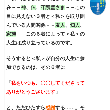
在－－
神
、
仏
、
守護霊さま
－－この
目に見えない３者と＜私＞を取り囲
んでいる人間関係－－
友人
、
知人
、
家族
－－この６者によって＜私＞の
人生は成り立っているのです。
そうすると＜私＞が自分の人生に参
加できるのは、その６者に
「
私をいつも、〇〇してくださって
ありがとうございます
」
と、ただひたすら
感謝
する……。そ