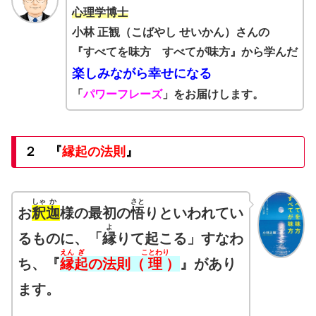
心理学博士
小林 正観（こばやし せいかん）さんの
『すべてを味方 すべてが味方』から学んだ
楽しみながら幸せになる
「
パワーフレーズ
」をお届けします。
２ 『
縁起の法則
』
しゃ
か
さと
お
釈
迦
様の最初の
悟
りといわれてい
よ
るものに、「
縁
りて起こる」すなわ
えん
ぎ
ことわり
ち、『
縁
起
の法則
（
理
）
』があり
ます。