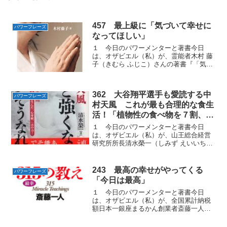
457 最上級に「気づいて幸せに
パワーフレーズ
なってほしい」
１ 今日のパワーメンターと著書今日
は、オザビエル（私）が、霊能者木村 藤
子（きむら ふじこ）さんの著書『「気づ
き」の幸せ』から学んだ幸せへの道のり
を進める「パワーフレーズ」をお届けし
ます。２ 間違っていることなども「気
362 大谷翔平選手も愛読する中
づかず」親から子、子か...
パワーフレーズ
村天風 これが最も合理的な食生
活！「植物性の食べ物を７割、動
物性のものを３割食べる」
１ 今日のパワーメンターと著書今日
は、オザビエル（私）が、山王総合経営
研究所所長清水榮一（しみず えいいち）
さんの著書『中村天風 もっと強くな
れ、必ずそうなれる！』から学んだ仕事
にも人生にも大いなる奇跡を引き起こす
243 最高の幸せがやってくる
パワーフレーズ
「パワーフレーズ」をお届け...
「今日は最高」
１ 今日のパワーメンターと著書今日
は、オザビエル（私）が、全国累計納税
額日本一銀座まるかん創業者斎藤一人
（さいとう ひとり）さんの著書『お金に
愛される315の教え』から学んだ最高の幸