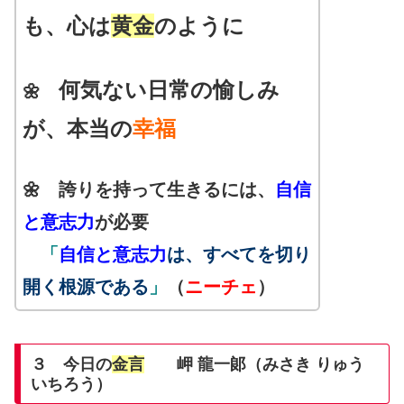
も、心は
黄金
のように
何気ない日常の愉しみ
🌼
が、本当の
幸福
🌼 誇りを持って生きるには、
自信
と意志力
が必要
「
自信と意志力
は、すべてを切り
開く根源である
」
（
ニーチェ
）
３ 今日の
金言
岬 龍一郞（みさき りゅう
いちろう）