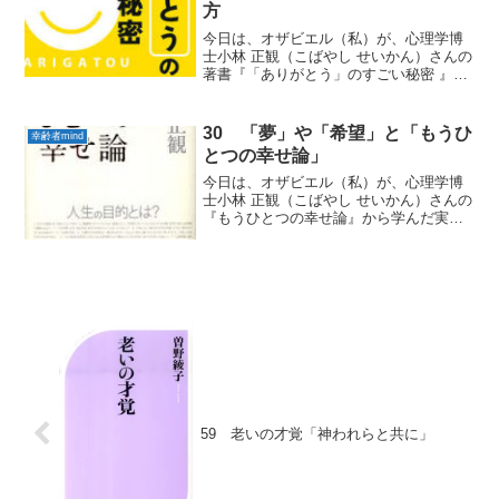
美徳の一つです。改...
方
今日は、オザビエル（私）が、心理学博
士小林 正観（こばやし せいかん）さんの
著書『「ありがとう」のすごい秘密 』か
ら学んだ実践していきたい「幸齢者
mind」をお届けします。１ おまかせ
100状態になること 私は、自分自身の死
30 「夢」や「希望」と「もうひ
幸齢者mind
ぬときを知ってい...
とつの幸せ論」
今日は、オザビエル（私）が、心理学博
士小林 正観（こばやし せいかん）さんの
『もうひとつの幸せ論』から学んだ実践
していきたい「幸齢者mind」をお届けし
ます。１ 「夢」や「希望」というのは
「夢」や「希望」という言葉を検証して
みます。「夢」や...
59 老いの才覚「神われらと共に」