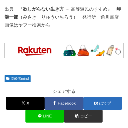
出典 『
欲しがらない生き方
－ 高等遊民のすすめ』
岬
龍一郞
（みさき りゅういちろう） 発行所 角川書店
画像はヤフー検索から
幸齢者mind
シェアする
X
Facebook
はてブ
LINE
コピー