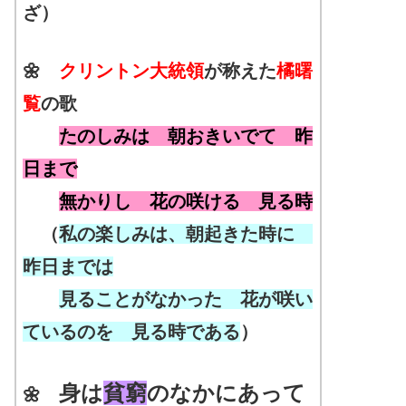
ざ）
🌼
クリントン大統領
が称えた
橘
曙
覧
の歌
たのしみは 朝おきいでて 昨
日まで
無かりし 花の咲ける 見る時
（
私の楽しみは、朝起きた時に
昨日までは
見ることがなかった 花が咲い
ているのを 見る時である
）
身は
貧窮
のなかにあって
🌼