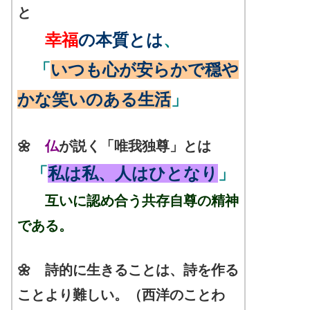
と
幸福
の本質とは
、
「
いつも心が安らかで穏や
かな笑いのある生活
」
🌼
仏
が説く「唯我独尊」とは
「
私は私、人はひとなり
」
互いに認め合う共存自尊の精神
である。
🌼 詩的に生きることは、詩を作る
ことより難しい。（西洋のことわ