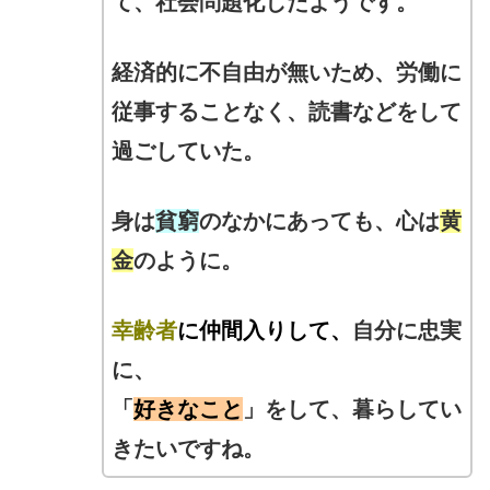
て、
社会問題化したようです。
経済的に不自由が無いため、
労働に
従事することなく、
読書などをして
過ごしていた。
身は
貧窮
のなかにあっても、
心は
黄
金
のように。
幸齢者
に仲間入りして、
自分に忠実
に、
「
好きなこと
」をして、
暮らしてい
きたいですね。