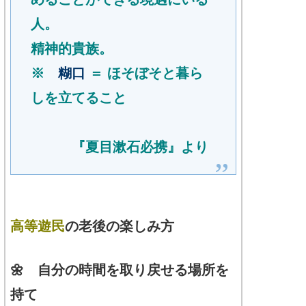
人。
精神的貴族。
※
糊口
＝ ほそぼそと暮ら
しを立てること
『夏目漱石必携』より
高等遊民
の老後の楽しみ方
🌼 自分の時間を取り戻せる場所を
持て