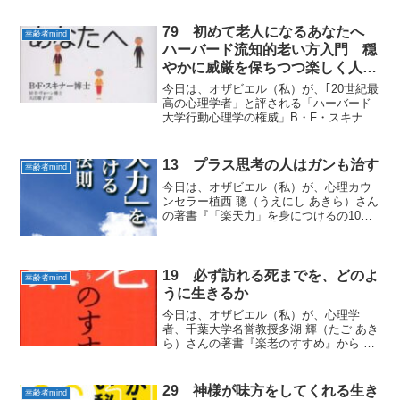
いた）さんの著書『100歳まで１人で暮ら
せる頭と体を作る』から実践していきた
79 初めて老人になるあなたへ
幸齢者mind
い「幸齢者min...
ハーバード流知的老い方入門 穏
やかに威厳を保ちつつ楽しく人生
を送ること
今日は、オザビエル（私）が、｢20世紀最
高の心理学者」と評される「ハーバード
大学行動心理学の権威」B・F・スキナー
博士の著書『初めて老人になるあなた
へ ハーバード流知的老い方入門』から
実践していきたい 「幸齢者mind」をお届
13 プラス思考の人はガンも治す
幸齢者mind
けします。１ ...
今日は、オザビエル（私）が、心理カウ
ンセラー植西 聰（うえにし あきら）さん
の著書『「楽天力」を身につけるの10の
法則 』から実践していきたい「幸齢者
mind」をお届けします。１ 「必ず治
る」とプラスの選択をする 九州大学医
学部で、ガン患者...
19 必ず訪れる死までを、どのよ
幸齢者mind
うに生きるか
今日は、オザビエル（私）が、心理学
者、千葉大学名誉教授多湖 輝（たご あき
ら）さんの著書『楽老のすすめ』から 実
践していきたい「幸齢者mind」をお届け
します。１ 「立つ鳥、後を濁さず」
「立つ鳥、後を濁さず」とは、日本人の
29 神様が味方をしてくれる生き
幸齢者mind