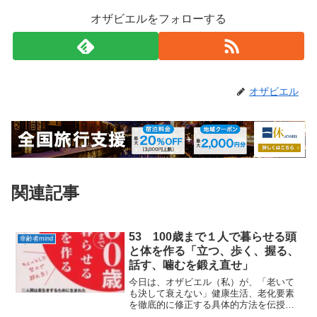
オザビエルをフォローする
オザビエル
関連記事
53 100歳まで１人で暮らせる頭
幸齢者mind
と体を作る「立つ、歩く、握る、
話す、噛むを鍛え直せ」
今日は、オザビエル（私）が、「老いて
も決して衰えない」健康生活、老化要素
を徹底的に修正する具体的方法を伝授さ
れてきた医学博士松原 英多（まつばら え