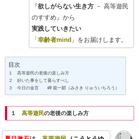
『
欲しがらない生き方
－ 高等遊民
のすすめ』から
実践していきたい
「
幸齢者mind
」をお届けします。
目次
１ 高等遊民の老後の楽しみ方
２ 好いた事をして暮らすべし
３ 今日の金言 岬 龍一郞（みさき りゅういちろう）
１
高等遊民
の老後の楽しみ方
夏目漱石
は、
高等遊民
（こうとうゆ