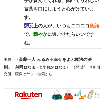
手が喜んでくれる、聞いてうれしい
言葉を口にしようと心がけていま
す。
地球
上の人が、いつもニコニコ
笑顔
で、
穏やか
に過ごせたらいいです
ね。
斎藤一人 みるみる幸せをよぶ魔法の法
出典 『
則
』
舛岡 はなゑ
（ますおか はなえ）
発行所 PHP研
究所 画像はヤフー検索から