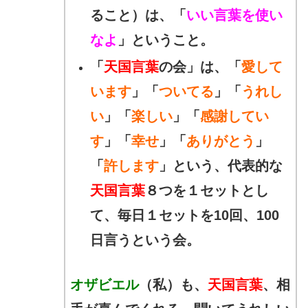
ること）は、「
いい言葉を使い
なよ
」ということ。
「
天国言葉
の会」は、
「
愛して
います
」「
ついてる
」「
うれし
い
」「
楽しい
」「
感謝してい
す
」
「
幸せ
」「
ありがとう
」
「
許します
」という、
代表的な
天国言葉
８つを１セットとし
て、
毎日１セットを10回、100
日言うという会。
オザビエル
（私）も、
天国言葉
、相