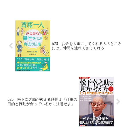
（まつだ ゆりこ）さんの著書『みるみる
幸運を引き寄せる、今日からできる小さ
なこと』から学んだ思考は現実化する
「パワーフレーズ」をお届け...
523 お金を大事にしてくれる人のところ
には、仲間を連れてきてくれる
525 松下幸之助が教える鉄則１「仕事の
目的と行動が合っているかに注意せよ」