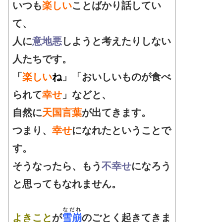
いつも
楽しい
ことばかり話してい
て、
人に
意地悪
しようと考えたりしない
人たちです。
「
楽しい
ね
」「おいしいものが食べ
られて
幸せ
」などと、
自然に
天国言葉
が出てきます。
つまり、
幸せ
になれたということで
す。
そうなったら、もう
不幸せ
になろう
と思ってもなれません。
なだれ
よきこと
が
雪崩
のごとく起きてきま