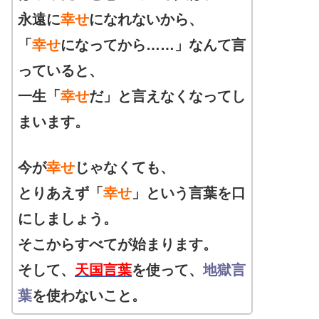
永遠に
幸せ
になれないから、
「
幸せ
になってから……」なんて言
っていると、
一生「
幸せ
だ」と言えなくなってし
まいます。
今が
幸せ
じゃなくても、
とりあえず「
幸せ
」という言葉を口
にしましょう。
そこからすべてが始まります。
そして、
天国言葉
を使って、
地獄言
葉
を使わないこと。