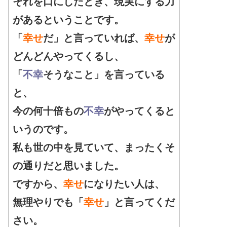
それを口にしたとき、現実にする力
があるということです。
「
幸せ
だ」と言っていれば、
幸せ
が
どんどんやってくるし、
「
不幸
そうなこと」を言っている
と、
今
の何十倍もの
不幸
がやってくると
いうのです。
私も世の中を見ていて、まったくそ
の通りだと思いました。
ですから、
幸せ
になりたい人は、
無理やりでも「
幸せ
」と言ってくだ
さい。