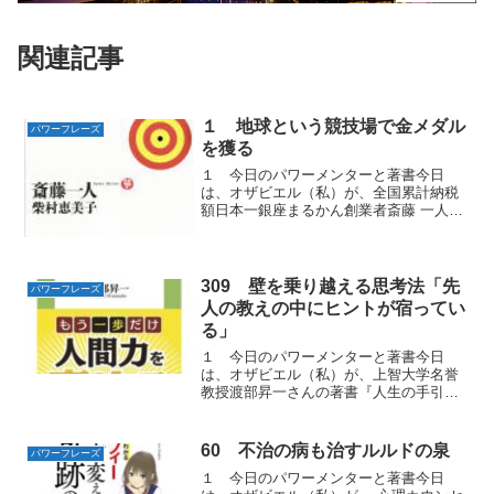
関連記事
１ 地球という競技場で金メダル
パワーフレーズ
を獲る
１ 今日のパワーメンターと著書今日
は、オザビエル（私）が、全国累計納税
額日本一銀座まるかん創業者斎藤 一人
（さいとう ひとり）さんと一番弟子の柴
村 恵美子（しばむら えみこ）さんの共著
『百発百中』から学んだ豊かさを勝ち取
るパワーフレイズをお...
309 壁を乗り越える思考法「先
パワーフレーズ
人の教えの中にヒントが宿ってい
る」
１ 今日のパワーメンターと著書今日
は、オザビエル（私）が、上智大学名誉
教授渡部昇一さんの著書『人生の手引き
書』から学んだ困難を乗り越える「パワ
ーフレイズ」を紹介します。２ 幸運を
呼ぶ思考法で飛躍！「まえがき」より確
60 不治の病も治すルルドの泉
パワーフレーズ
かに先例のない情報技術革命...
１ 今日のパワーメンターと著書今日