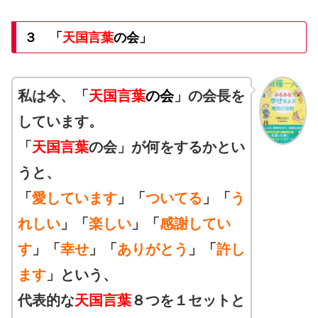
３ 「
天国言葉
の会」
私は今、「
天国言葉
の会
」の会長を
しています。
「
天国言葉
の会」が何をするかとい
うと、
「
愛しています
」「
ついてる
」「
う
れしい
」「
楽しい
」「
感謝してい
す
」
「
幸せ
」「
ありがとう
」「
許し
ます
」という、
代表的な
天国言葉
８つを１セットと