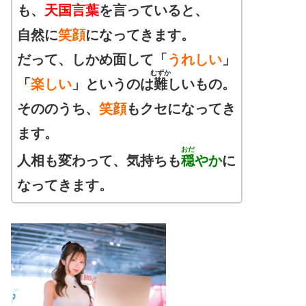
も、
天国言葉
を言っていると、
自然に
笑顔
になってきます。
だって、しかめ面して「
うれしい
」
むずか
「
楽しい
」というのは
難
しいもの。
そののうち、
笑顔
もクセになってき
ます。
おだ
人相も変わって、気持ちも
穏
やか
に
なってきます。