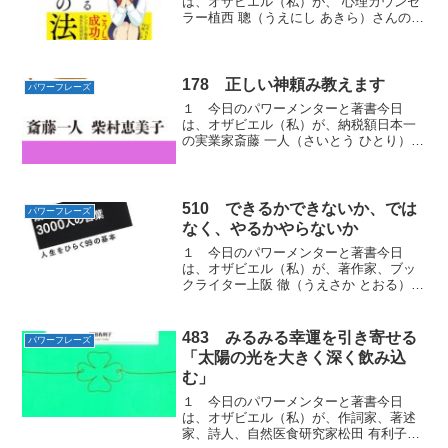
は、オザビエル（私）が、 心理カウンセ
ラー植西 聰（うえにし あきら）さんの著
書『まんがと図でわかるマーフィー人生
を変える奇跡の法則 』から学んだ不治の
病も治す「パワーフレーズ」をお届けし
ます。２ フランス...
178 正しい神頼み教えます
パワーフレーズ
１ 今日のパワーメンターと著書今日
は、オザビエル（私）が、納税額日本一
の実業家斎藤 一人（さいとう ひとり）さ
んと一番弟子の柴村 恵美子（しばむら え
みこ）さんの共著『運』から学んだ運が
よくなる「パワーフレーズ」をお届けし
ます。２ 正しい「...
510 できるかできないか、では
パワーフレーズ
なく、やるかやらないか
１ 今日のパワーメンターと著書今日
は、オザビエル（私）が、著作家、ブッ
クライター上阪 徹（うえさか とおる）さ
んの著書『成功者3000人の言葉』からか
ら学んだ人生をひらく「パワーフレー
ズ」をお届けします。２ 「結局、やる
483 みるみる幸運を引き寄せる
パワーフレーズ
かやらないか、なんで...
「太陽の光を大きく深く飲み込
む」
１ 今日のパワーメンターと著書今日
は、オザビエル（私）が、作詞家、著述
家、詩人、自然医食研究家松田 有利子