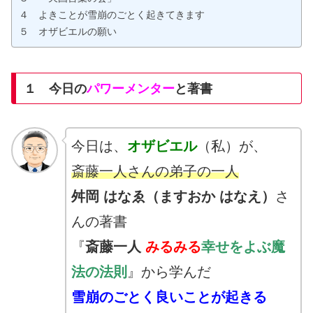
４ よきことが雪崩のごとく起きてきます
５ オザビエルの願い
１ 今日の
パワーメンター
と著書
今日は、
オザビエル
（私）が、
斎藤一人さんの弟子の一人
舛岡 はなゑ
（ますおか はなえ）
さ
んの
著書
『
斎藤一人
みるみる
幸せをよぶ魔
法の法則
』から学んだ
雪崩のごとく良いことが起きる