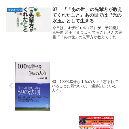
15日）『編集部企画 老化予防は口から
始める！』から実践していきたい「幸齢
87 『「あの世」の先輩方が教え
幸齢者mind
者m...
てくれたこと』あの世では〝光の
水玉〟として生きる
今日は、オザビエル（私）が、予知能力
者松原 照子（まつばら てるこ）さんの著
書『「あの世」の先輩方が教えてくれた
こと』から実践していきたい 「幸齢者
mind」をお届けします。１ 中国4000年
のおじちゃまが立っておられるあの世の
ことを書くよ...
40 100％幸せな１％の人々「恵まれて
いることに気づいて、 感謝をしている
人々」