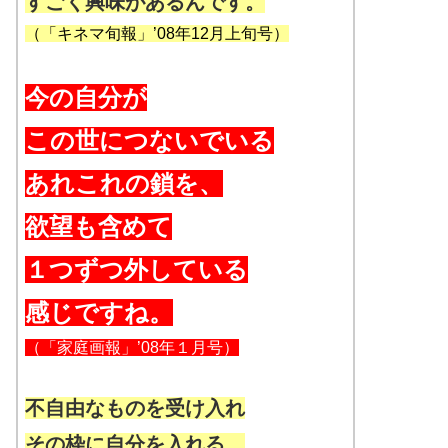
すごく興味があるんです。
（
「キネマ旬報」’08年12月上旬号
）
今の自分が
この世につないでいる
あれこれの鎖を、
欲望も含めて
１つずつ外している
感じですね。
（「家庭画報」’08年１月号）
不自由なものを受け入れ
その枠に自分を入れる。