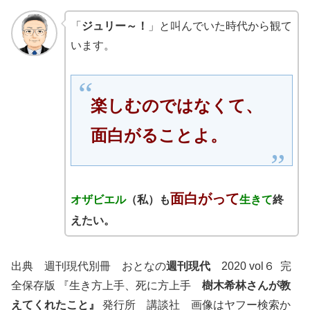
「
ジュリー～！
」と叫んでいた時代から観て
います。
楽しむのではなくて、
面白がることよ。
面白がって
オザビエル
（私）も
生きて
終
えたい。
出典 週刊現代別冊 おとなの
週刊現代
2020 vol６ 完
全保存版 『生き方上手、死に方上手
樹木希林さんが教
えてくれたこと』
発行所 講談社 画像はヤフー検索か