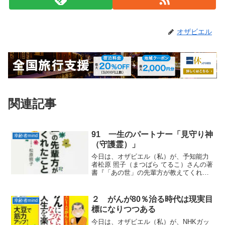
オザビエル
関連記事
91 一生のパートナー「見守り神
幸齢者mind
（守護霊）」
今日は、オザビエル（私）が、予知能力
者松原 照子（まつばら てるこ）さんの著
書『「あの世」の先輩方が教えてくれた
こと』から実践していきたい 「幸齢者
mind」をお届けします。１ タクシーの
運転手さんが「私はおばあちゃんに守ら
２ がんが80％治る時代は現実目
幸齢者mind
れている」先日乗...
標になりつつある
今日は、オザビエル（私）が、NHKガッ