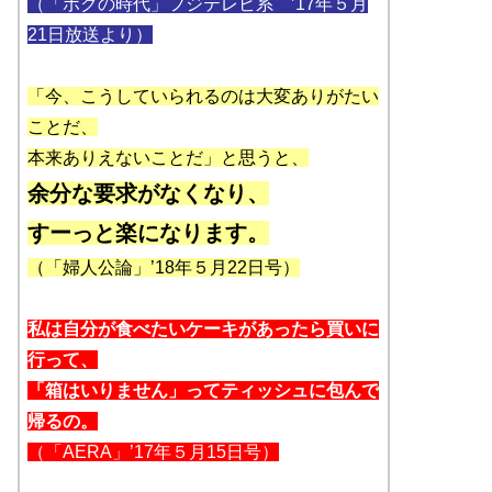
（「ボクの時代」フジテレビ系 ’17年５月
21日放送より）
「今、こうしていられるのは大変ありがたい
ことだ、
本来ありえないことだ」と思うと、
余分な要求がなくなり、
すーっと楽になります。
（「婦人公論」’18年５月22日号）
私は自分が食べたいケーキがあったら買いに
行って、
「箱はいりません」ってティッシュに包んで
帰るの。
（「AERA」’17年５月15日号）