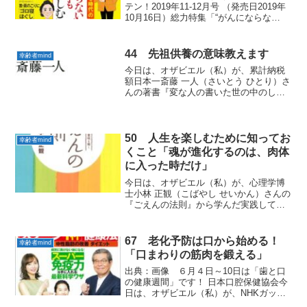
テン！2019年11-12月号 （発売日2019年
10月16日）総力特集「“がんにならな
い”ワザ、なっても人生を楽しむ知恵」か
ら学んだ実践していきたい「幸齢者
mind」をお届けします。いま現在、そし
44 先祖供養の意味教えます
幸齢者mind
て近...
今日は、オザビエル（私）が、累計納税
額日本一斎藤 一人（さいとう ひとり）さ
んの著書『変な人の書いた世の中のしく
み』から学んだ実践していきたい「幸齢
者mind」をお届けします。１ あなたが
いてよかった 先せん祖ぞ供く養ようの
本当の意味は、子...
50 人生を楽しむために知ってお
幸齢者mind
くこと「魂が進化するのは、肉体
に入った時だけ」
今日は、オザビエル（私）が、心理学博
士小林 正観（こばやし せいかん）さんの
『ごえんの法則』から学んだ実践してい
きたい「幸齢者mind」をお届けします。
１ 魂だけの期間があることまわりから
喜ばれる存在になるための早道は、日常
67 老化予防は口から始める！
幸齢者mind
生活において自分...
「口まわりの筋肉を鍛える」
出典：画像 ６月４日～10日は「歯と口
の健康週間」です！ 日本口腔保健協会今
日は、オザビエル（私）が、NHKガッテ
ン！ 2019年５月号（発売日 2019年03月