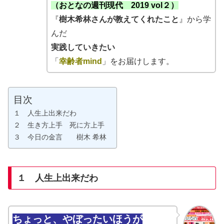
（おとなの
週刊現代
2019 vol２）
『
樹木希林
さんが教えてくれたこと
』から学
んだ
実践していきたい
「
幸齢者mind
」をお届けします。
目次
１ 人生上出来だわ
２ 生き方上手 死に方上手
３ 今日の金言 樹木 希林
１
人生上出来だわ
ちょっと、やぼったいほうが