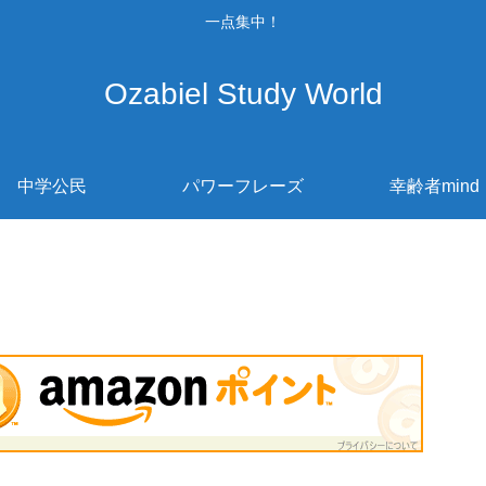
一点集中！
Ozabiel Study World
中学公民
パワーフレーズ
幸齢者mind