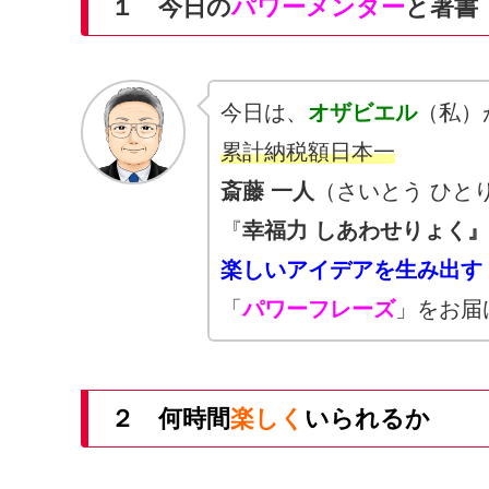
１ 今日の
パワーメンター
と著書
今日は、
オザビエル
（私）
累計納税額日本一
斎藤 一人
（さいとう ひと
『
幸福力
しあわせりょく』
楽しいアイデアを生み出す
「
パワーフレーズ
」をお届
２ 何時間
楽しく
いられるか