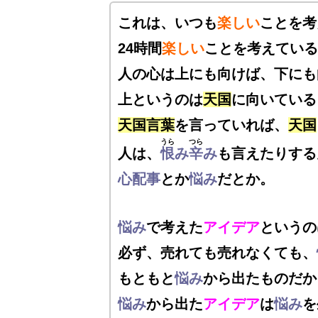
これは、いつも
楽しい
ことを考
24時間
楽しい
ことを考えている
人の心は上にも向けば、
下にも
上というのは
天国
に向いている
天国言葉
を言っていれば、
天国
うら
つら
人は、
恨
み
辛
み
も言えたりする
心配事
とか
悩み
だとか。
悩み
で考えた
アイデア
というの
必ず、売れても売れなくても、
もともと
悩み
から出たものだか
悩み
から出た
アイデア
は
悩み
を