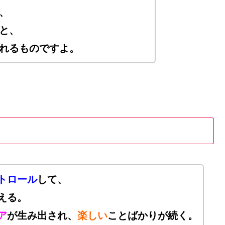
、
と、
れるものですよ。
トロール
して、
える。
ア
が生み出され、
楽しい
ことばかりが続く。