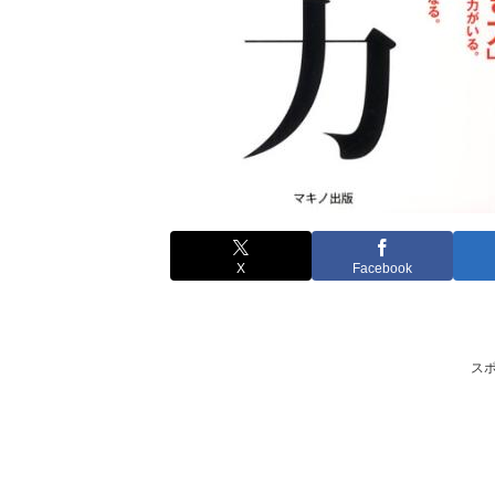
X
Facebook
ス