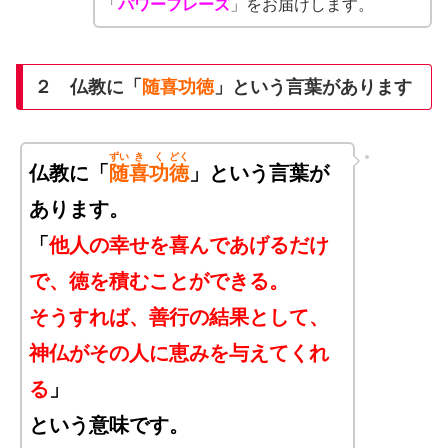
「
パワーフレーズ
」をお届けします。
２ 仏教に「
随喜功徳
」という言葉があります
ずい
き
く
どく
仏教に「
随
喜
功
徳
」という言葉が
あります。
「
他人の幸せを喜んであげるだけ
で、徳を積むことができる。
そうすれば、善行の結果として、
神仏がその人に恵みを与えてくれ
る
」
という意味です。