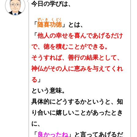
今日の学びは、
ずい
き
く
どく
「
随
喜
功
徳
」とは、
「
他人の幸せを喜んであげるだけ
で、徳を積むことができる。
そうすれば、善行の結果として、
神仏がその人に恵みを与えてくれ
る
」
という意味。
具体的にどうするかというと、知
り合いに嬉しいことがあったとき
に、
「
良かったね
」と言ってあげるだ