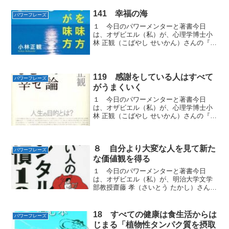
愛される315の教え』から学んだ自分がし
あわせになるパワーフレイズをお届けし
141 幸福の海
パワーフレーズ
ます。２ 自分が光り輝...
１ 今日のパワーメンターと著書今日
は、オザビエル（私）が、心理学博士小
林 正観（こばやし せいかん）さんの『す
べてを味方 すべてが味方』から学んだ
いつまでも幸せの海の中にどっぷりつか
っていられる「パワーフレーズ」をお届
けします。２ 幸福の海...
119 感謝をしている人はすべて
パワーフレーズ
がうまくいく
１ 今日のパワーメンターと著書今日
は、オザビエル（私）が、心理学博士小
林 正観（こばやし せいかん）さんの『も
うひとつの幸せ論』から学んだありがと
うを言い続けたら、すべてがうまくいく
「パワーフレーズ」をお届けします。
８ 自分より大変な人を見て新た
２ 人の20倍も30倍も...
パワーフレーズ
な価値観を得る
１ 今日のパワーメンターと著書今日
は、オザビエル（私）が、明治大学文学
部教授齋藤 孝（さいとう たかし）さんの
著書『本当に頭がいい人の メンタル習慣
100 』から学んだ100人のSPに守られて
いるのと同じ「パワーフレーズ」をお届
18 すべての健康は食生活からは
パワーフレーズ
けします。２...
じまる「植物性タンパク質を摂取