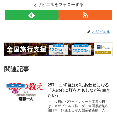
オザビエルをフォローする
オザビエル
関連記事
257 まず自分がしあわせになる
パワーフレーズ
「人の心に灯をともしながら生き
たい」
１ 今日のパワーメンターと著書今日
は、オザビエル（私）が、全国累計納税
額日本一銀座まるかん創業者斎藤一人
（さいとう ひとり）さんの著書『お金に