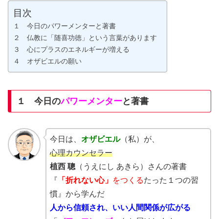
目次
１ 今日のパワーメンターと著書
２ 仏教に「随喜功徳」という言葉があります
３ 心にプラスのエネルギーが増える
４ オザビエルの願い
１ 今日の
パワーメンター
と著書
今日は、
オザビエル
（私）が、
心理カウンセラー
植西 聰
（うえにし あきら）さんの著書
『
「折れない心」
をつくる
たった１つの習
慣』から学んだ
人から信頼され、いい人間関係が広がる