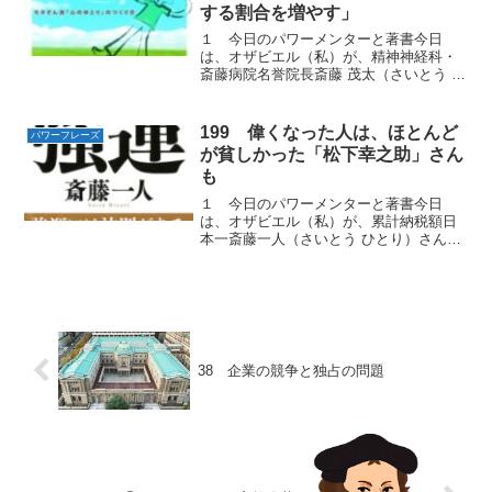
する割合を増やす」
１ 今日のパワーメンターと著書今日
は、オザビエル（私）が、精神神経科・
斎藤病院名誉院長斎藤 茂太（さいとう し
げた）さんの著書『「もう疲れた」と思
ったときに読む本』から学んだ何でもバ
ランスを考えたほうがいい「パワーフレ
199 偉くなった人は、ほとんど
パワーフレーズ
ーズ」をお届けします。...
が貧しかった「松下幸之助」さん
も
１ 今日のパワーメンターと著書今日
は、オザビエル（私）が、累計納税額日
本一斎藤一人（さいとう ひとり）さんの
著書『強運』から学んだ何かの分野で偉
くなる「パワーフレーズ」をお届けしま
す。２ 貧乏だから、顔晴ればいいんだ
松下幸之助さんは、「自分...
38 企業の競争と独占の問題