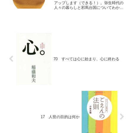
アップします（できる！）。弥生時代の
人々の暮らしと邪馬台国についてわかり
やすく解説します。１ 弥生時代の始ま
り 紀元前４世紀ごろから〇 稲作（い
なさく）が九州北部に伝えられた。
※ 登呂遺跡 吉野ヶ里遺...
70 すべては心に始まり、心に終わる
17 人世の目的は何か