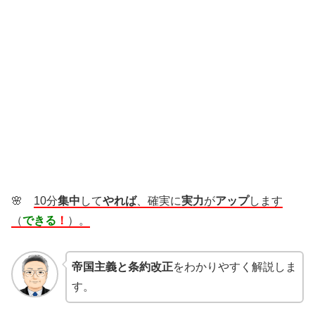
🌸
10分
集中
して
やれば
、確実に
実力
が
アップ
します
（
できる
！
）。
帝国主義と条約改正
をわかりやすく解説しま
す。