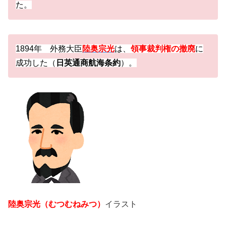
た。
1894年 外務大臣
陸奥宗光
は、
領事裁判権の撤廃
に
成功した（
日英通商航海条約
）。
陸奥宗光（むつむねみつ）
イラスト