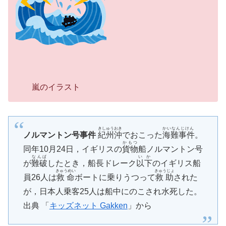
嵐のイラスト
きしゅうおき
かいなんじけん
ノルマントン号事件
紀州沖
でおこった
海難事件
。
かもつ
同年10月24日，イギリスの
貨物
船ノルマントン号
なんぱ
いか
が
難破
したとき，船長ドレーク
以下
のイギリス船
きゅうめい
きゅうじょ
員26人は
救命
ボートに乗りうつって
救助
された
が，日本人乗客25人は船中にのこされ水死した。
出典 「
キッズネット Gakken
」から