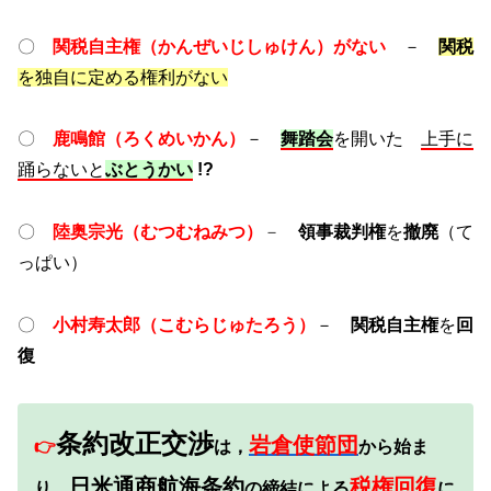
〇
関税自主権（かんぜいじしゅけん）がない
－
関税
を独自に定める権利がない
〇
鹿鳴館（ろくめいかん）
－
舞踏会
を開いた
上手に
踊らないと
ぶとうかい
!?
〇
陸奥宗光
（むつむねみつ
）
－
領事裁判権
を
撤廃
（て
っぱい）
〇
小村寿太郎（こむらじゅたろう）
－
関税自主権
を
回
復
条約改正交渉
岩倉使節団
👉
は，
から始ま
日米通商航海条約
税権回復
り，
の締結による
に