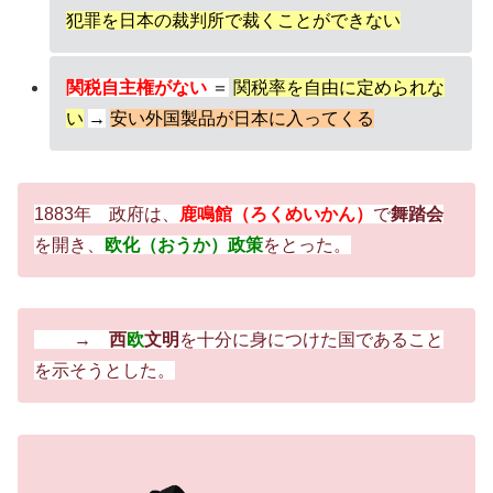
犯罪を日本の裁判所で裁くことができない
関税自主権がない
＝
関税率を自由に定められな
い
→
安い外国製品が日本に入ってくる
1883年 政府は、
鹿鳴館（ろくめいかん）
で
舞踏会
を開き、
欧化（おうか）政策
をとった。
→
西
欧
文明
を十分に身につけた国であること
を示そうとした。