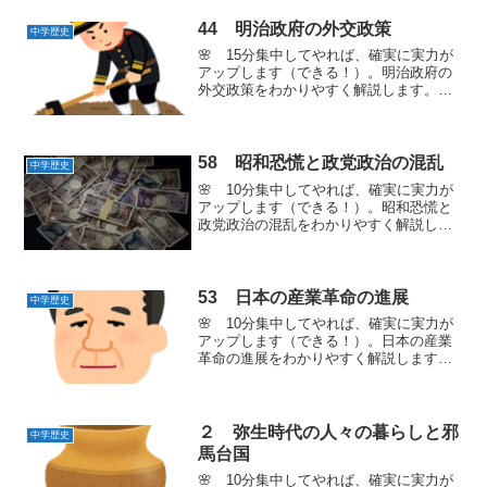
① 労働運動 ＝ 労働者がみずからの労働
条件の改善と社会的な地位の安定や向上
44 明治政府の外交政策
中学歴史
をめざした。1912...
🌸 15分集中してやれば、確実に実力が
アップします（できる！）。明治政府の
外交政策をわかりやすく解説します。
１ ロシアと1854年 日露和親条約で
は、千島列島について、択捉島以南は日
本領、それより北はロシア領とされた。
樺太については境界はな...
58 昭和恐慌と政党政治の混乱
中学歴史
🌸 10分集中してやれば、確実に実力が
アップします（できる！）。昭和恐慌と
政党政治の混乱をわかりやすく解説しま
す。１ 政党政治の進展1924年 憲政会
総裁の加藤高明を首相とする連立内閣が
成立した。1932年まで政党の総裁が内閣
を組織すること...
53 日本の産業革命の進展
中学歴史
🌸 10分集中してやれば、確実に実力が
アップします（できる！）。日本の産業
革命の進展をわかりやすく解説します。
１ 日本の産業革命（さんぎょうかくめ
い） ＝ 工場制機械工業へ1882年 国
の金融政策を行う中央銀行として、日本
銀行が設立された。...
２ 弥生時代の人々の暮らしと邪
中学歴史
馬台国
🌸 10分集中してやれば、確実に実力が