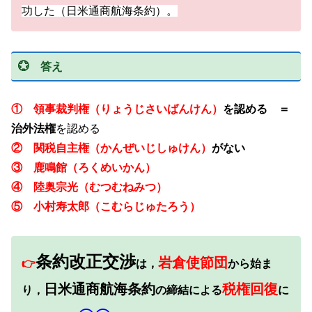
功した（日米通商航海条約）。
💮 答え
① 領事裁判権（りょうじさいばんけん）
を認める ＝
治外法権
を認める
② 関税自主権（かんぜいじしゅけん）
がない
③ 鹿鳴館（ろくめいかん）
④
陸奥宗光
（むつむねみつ
）
⑤
小村寿太郎（こむらじゅたろう）
条約改正交渉
岩倉使節団
👉
は，
から始ま
日米通商航海条約
税権回復
り，
の締結による
に