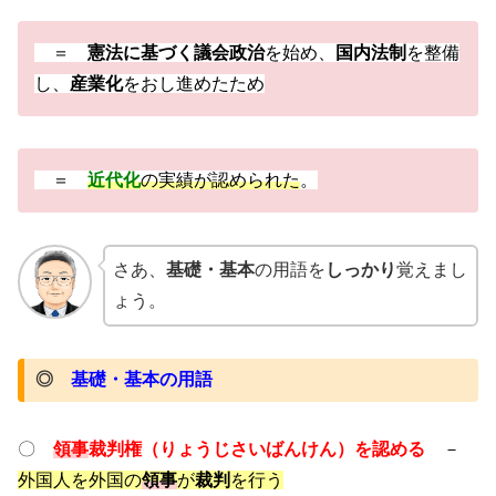
＝
憲法に基づく議会政治
を始め、
国内法制
を整備
し、
産業化
をおし進めたため
＝
近代化
の実績が認められた
。
さあ、
基礎・基本
の用語を
しっかり
覚えまし
ょう。
◎
基礎・基本の用語
〇
領事
裁判権（りょうじさいばんけん）を認める
－
外国人を外国の
領事
が
裁判
を行う