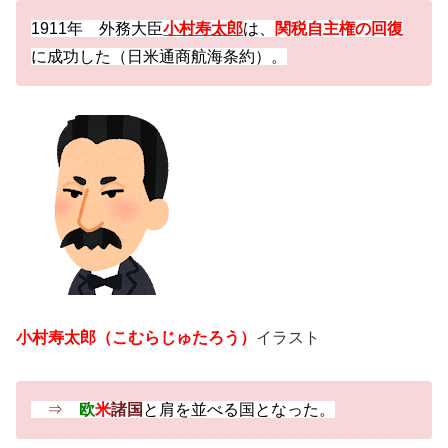
1911年 外務大臣
小村寿太郎
は、
関税自主権
の
回復
に成功した（日米通商航海条約）。
小村寿太郎（こむらじゅたろう）
イラスト
⇒
欧
米
諸国
と肩を並べる国となった。