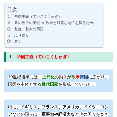
目次
１ 帝国主義（ていこくしゅぎ）
２ 条約改正の実現 ＝ 欧米と対等な地位を得るために
◎ 基礎・基本の用語
☆ ふり返り
💮 答え
１
帝国主義（ていこくしゅぎ）
19世紀後半には、
近代化
の動きが
欧
米
諸国
に広がり、
国民を主体とする
近代国家
を形成していった。
特に、
イギリス、フランス、アメリカ、ドイツ、ロシ
ア
などの国々は、
軍事力や経済力
など他の国々をまさ