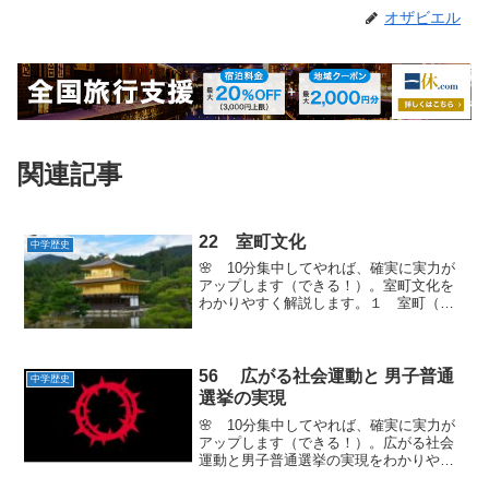
オザビエル
関連記事
22 室町文化
中学歴史
🌸 10分集中してやれば、確実に実力が
アップします（できる！）。室町文化を
わかりやすく解説します。１ 室町（む
ろまち）文化いつごろ ３代将軍足利義
満と８代将軍足利義政のころ場所
京都が中心 地方へ広がるにない手 武
士 貴族 民衆特色 ...
56 広がる社会運動と 男子普通
中学歴史
選挙の実現
🌸 10分集中してやれば、確実に実力が
アップします（できる！）。広がる社会
運動と男子普通選挙の実現をわかりやす
く解説します。１ 社会運動の高まり