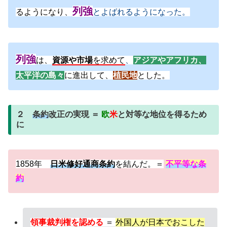
列強
るようになり、
とよばれるようになった。
列強
は、
資源や市場
を求めて
、
アジアやアフリカ、
太平洋の島々
に進出して、
植民地
とした。
２
条約
改正の実現 ＝
欧
米
と対等な地位を得るため
に
1858年
日米修好通商条約
を結んだ。＝
不平等な条
約
領事裁判権を認める
＝
外国人が日本でおこした