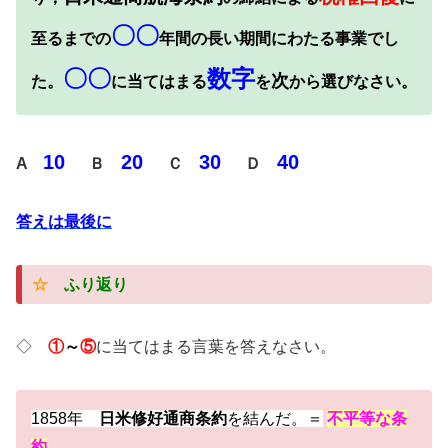
〇〇
至るまでの
年間の長い期間にわたる事業でし
〇〇
数字
次
た。
に当てはまる
を
から選びなさい。
10
20
30
40
A
Ｂ
Ｃ
Ｄ
答えは最後に
☆
ふり返り
◇
①
～
⑤
に当てはまる言葉を答えなさい。
1858年
日米修好通商条約
を結んだ。＝
不平等な条
約