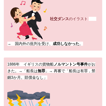
社交ダンス
のイラスト
→ 国内外の批判を受け、
成功しなかった
。
1886年 イギリスの貨物船
ノルマントン号事件
がお
きた。→「船長は
無罪
」→ 再審で「船長は有罪，禁
錮3か月。賠償金なし」