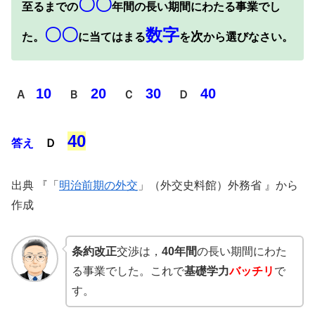
〇〇
至るまでの
年間の長い期間にわたる事業でし
〇〇
数字
次
た。
に当てはまる
を
から選びなさい。
10
20
30
40
A
Ｂ
Ｃ
Ｄ
40
答え
Ｄ
出典 『「
明治前期の外交
」（外交史料館）外務省 』から
作成
条約改正
交渉は，
40年間
の長い期間にわた
る事業でした。これで
基礎学力
バッチリ
で
す。