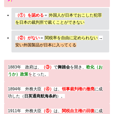
（①
）を認める
＝
外国人が日本でおこした犯罪
を日本の裁判所で裁くことができない
（②）がない
＝
関税率を自由に定められない
→
安い外国製品が日本に入ってくる
1883年 政府は、
（③）
で
舞踏会
を開き、
欧化（お
うか）政策
を
とった。
1894年 外務大臣
（④）
は、
領事裁判権の撤廃
に成
功した（
日英通商航海条約
）。
1911年 外務大臣
（⑤
）
は、
関税自主権
の
回復
に成