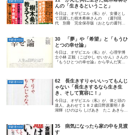
幸齢者mind
を、不思議な世界の方に...
んの「生きるということ」
今日は、オザビエル（私）が、女優とし
て活躍した樹木希林さんの （週刊現
代 別冊 完全保存版（おとなの週刊現
代 2019 vol２）『樹木希林さんが教え
てくれたこと』から学んだ実践していき
たい「幸齢者mind」をお届けします。
30 「夢」や「希望」と「もうひ
幸齢者mind
１ 人生上出来だ...
とつの幸せ論」
今日は、オザビエル（私）が、心理学博
士小林 正観（こばやし せいかん）さんの
『もうひとつの幸せ論』から学んだ実践
していきたい「幸齢者mind」をお届けし
ます。１ 「夢」や「希望」というのは
「夢」や「希望」という言葉を検証して
62 長生きすりゃいいってもんじ
みます。「夢」や...
幸齢者mind
ゃない「長生きするなら生き生
き、そして寛容に！」
今日は、オザビエル（私）が、体と頭の
達人、あわせて１８２歳日野原重明 / 多
湖輝（ひのはら しげあき たこ あきら）
さんの共著『長生きすりゃいいってもん
じゃない』から実践していきたい「幸齢
者mind」をお届けします。１ 逆境が成
35 病気になったら家の中を見渡
幸齢者mind
長の糧、スト...
す