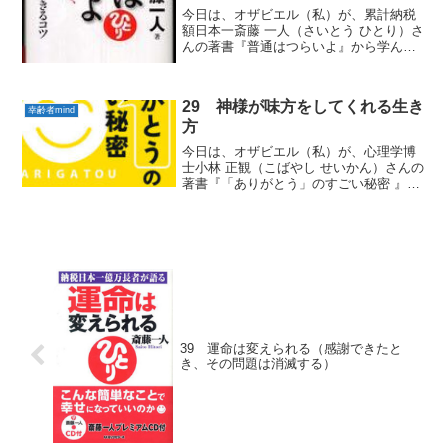
今日は、オザビエル（私）が、累計納税
額日本一斎藤 一人（さいとう ひとり）さ
んの著書『普通はつらいよ』から学んだ
実践していきたい「幸齢者mind」をお届
けします。１ 「家の中、きれいだろう
か？」 先の見通しかきかない人がいま
29 神様が味方をしてくれる生き
す。みんなと違う...
幸齢者mind
方
今日は、オザビエル（私）が、心理学博
士小林 正観（こばやし せいかん）さんの
著書『「ありがとう」のすごい秘密 』か
ら学んだ実践していきたい「幸齢者
mind」をお届けします。１ おまかせ
100状態になること 私は、自分自身の死
ぬときを知ってい...
39 運命は変えられる（感謝できたと
き、その問題は消滅する）