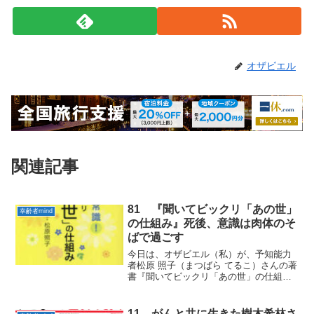
オザビエル
関連記事
81 『聞いてビックリ「あの世」
幸齢者mind
の仕組み』死後、意識は肉体のそ
ばで過ごす
今日は、オザビエル（私）が、予知能力
者松原 照子（まつばら てるこ）さんの著
書『聞いてビックリ「あの世」の仕組
み』から実践していきたい 「幸齢者
mind」をお届けします。１ 肉体との別
れの後のこと肉体との別れの後のこと
11 がんと共に生きた樹木希林さ