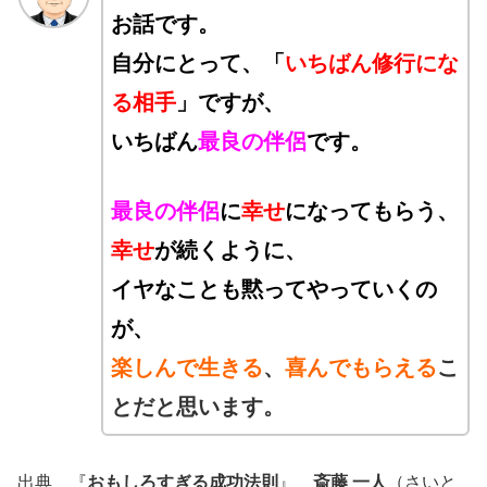
お話です。
自分にとって、「
いちばん
修
行
にな
る相手
」ですが、
いちばん
最良の伴侶
です。
最良の伴侶
に
幸せ
になってもらう、
幸せ
が続くように、
イヤなことも黙ってやっていくの
が、
楽しんで生きる
、
喜んでもらえる
こ
とだと
思います。
出典 『
おもしろすぎる成功法則
』
斎藤 一人
（さいと