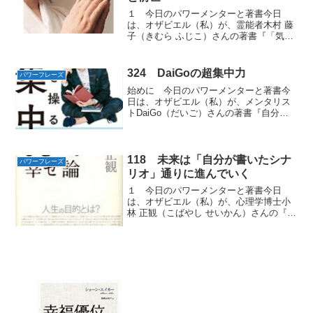
１ 今日のパワーメンターと著書今日
は、オザビエル（私）が、霊能者木村 藤
子（きむら ふじこ）さんの著書『「気づ
き」の幸せ』から学んだ幸せへの道のり
を進める「パワーフレーズ」をお届けし
ます。２ 「守護神をあなたの体の中に
324 DaiGoの超集中力
パワーフレーズ
新たに授けます」相談者...
始めに 今日のパワーメンターと著書今
日は、オザビエル（私）が、メンタリス
トDaiGo（だいご）さんの著書『自分を
操る超集中力』から学んだ集中力を劇的
にアップしてくれる「パワーフレーズ」
をお届けします。第１章 集中力を自在
に操る３つのルールル...
118 未来は「自分が書いたシナ
パワーフレーズ
リオ」通りに進んでいく
１ 今日のパワーメンターと著書今日
は、オザビエル（私）が、心理学博士小
林 正観（こばやし せいかん）さんの『も
うひとつの幸せ論』から学んだ自分が書
いた『シナリオ』通りに進んでいく「パ
ワーフレーズ」をお届けします。２ 未
来は確定的に存在してい...