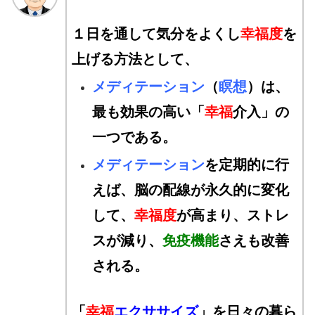
１日を通して気分をよくし
幸福度
を
上げる方法として、
メディテーション
（
瞑想
）は、
最も効果の高い「
幸福
介入」の
一つである。
メディテーション
を定期的に行
えば、
脳の配線が永久的に変化
して、
幸福度
が高まり、
ストレ
スが減り、
免疫機能
さえも改善
される。
「
幸福
エクササイズ
」を日々の暮ら