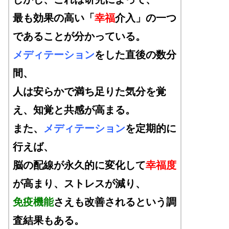
最も効果の高い「
幸福
介入」の一つ
であることが分かっている。
メディテーション
をした直後の数分
間、
人は安らかで満ち足りた気分を覚
え、知覚と共感が高まる。
また、
メディテーション
を定期的に
行えば、
脳の配線が永久的に変化して
幸福度
が高まり、
ストレスが減り、
免疫機能
さえも改善されるという調
査結果もある
。