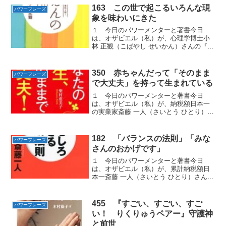
163 この世で起こるいろんな現
パワーフレーズ
象を味わいにきた
１ 今日のパワーメンターと著書今日
は、オザビエル（私）が、心理学博士小
林 正観（こばやし せいかん）さんの『ご
えんの法則』から学んだ人生を楽しむこ
とができる「パワーフレーズ」をお届け
します。２ 「思い」を持たない 「思
350 赤ちゃんだって「そのまま
パワーフレーズ
い通りにならないこと」...
で大丈夫」を持って生まれている
１ 今日のパワーメンターと著書今日
は、オザビエル（私）が、納税額日本一
の実業家斎藤 一人（さいとう ひとり）氏
の一番弟子の柴村 恵美子（しばむら えみ
こ）さんの著書『斎藤 一人 あなたの人
生、そのままで大丈夫！』から学んだ天
182 「バランスの法則」「みな
パワーフレーズ
が教えてくれた強...
さんのおかげです」
１ 今日のパワーメンターと著書今日
は、オザビエル（私）が、累計納税額日
本一斎藤 一人（さいとう ひとり）さんの
著書『おもしろすぎる成功法則』から学
んだ非難やバッシングを回避する「パワ
ーフレーズ」をお届けします。２ 「み
455 『すごい、すごい、すご
パワーフレーズ
なさんのおかげです」突...
い！ りくりゅうペアー』守護神
と前世