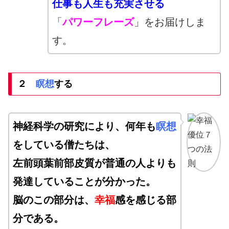
仕事も人生も充実させる
「
パワーフレーズ
」をお届けしま
す。
２
瞑想
する
神経科学の研究により、何年も
瞑想
をしている僧たちは、
左前頭葉前部皮質が普通の人よりも
発達していることが分かった。
脳のこの部分は、
幸福
感を感じる部
分である。