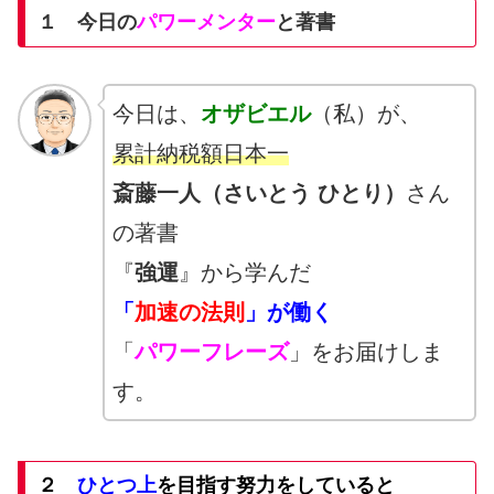
１ 今日の
パワーメンター
と著書
今日は、
オザビエル
（私）が、
累計納税額日本一
斎藤一人（さいとう ひとり）
さん
の著書
『
強運
』から学んだ
「
加速の法則
」が働く
「
パワーフレーズ
」をお届けしま
す。
２
ひとつ上
を目指す努力をしていると