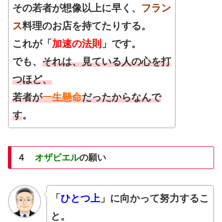
その若者が想像以上に早く、
フラン
ス
料理のお店を持てたりする。
これが「
加速の法則
」です。
でも、
それは、見ている人の心を打
つほど、
若者が
一生懸命
だったからなんで
す
。
４
オザビエル
の願い
「
ひとつ上
」に向かって努力するこ
と。