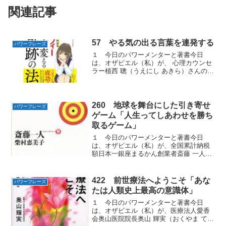
関連記事
57 やる気の出る言葉を連発する
パワーフレーズ
１ 今日のパワーメンターと著書今日
は、オザビエル（私）が、 心理カウンセ
ラー植西 聰（うえにし あきら）さんの著
書『まんがと図でわかるマーフィー人生
を変える奇跡の法則 』から学んだあなた
が人に好かれる「パワーフレーズ」をお
届けします。２ 言...
260 地球を舞台にした引き寄せ
パワーフレーズ
ゲーム「人生ってしあわせを勝ち
取るゲーム」
１ 今日のパワーメンターと著書今日
は、オザビエル（私）が、全国累計納税
額日本一銀座まるかん創業者斎藤 一人
（さいとう ひとり）さんと一番弟子の柴
村 恵美子（しばむら えみこ）さんの共著
『百発百中』から学んだしあわせになる
422 前世療法へようこそ「あな
パワーフレーズ
ことができるパワーフ...
たは人類史上最高の意識体」
１ 今日のパワーメンターと著書今日
は、オザビエル（私）が、医療法人愛香
会奥山医院院長奥山 輝実（おくやま てる