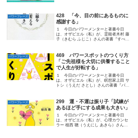
み）さんの著書『前世療法へようこそ』
から学んだ人生はいつでも何度でもやり
直せる「パワーフレーズ」をお届けしま
428 「今、目の前にあるものに
す。２ 私たちの意識体...
パワーフレーズ
感謝する」
１ 今日のパワーメンターと著書今日
は、オザビエル（私）が、霊能者木村 藤
子（きむら ふじこ）さんの著書『すべて
の縁を良縁に変える51の「気づき」』か
ら学んだ良縁を引き寄せられる自分にな
るための「パワーフレーズ」をお届けし
469 パワースポットのつくり方
パワーフレーズ
ます。２ 足りないも...
「ご先祖様を大切に供養すること
で人生が好転する」
１ 今日のパワーメンターと著書今日
は、オザビエル（私）が、瞑想家上田 サ
トシ（うえだ さとし）さんの著書『パワ
ースポットのつくり方』からから学んだ
あなたの空間が聖地になる「パワーフレ
ーズ」をお届けします。２ 心を込めて
299 運・不運は振り子「試練が
パワーフレーズ
弔う気持ちがあれば立派...
あるほど手にする成果も大きい」
１ 今日のパワーメンターと著書今日
は、オザビエル（私）が、心理カウンセ
ラー 植西 聰（うえにし あきら）さんの
著書『ツライときこそ幸運はたまる － 心
配しなくても大丈夫！』 から学んだ幸運