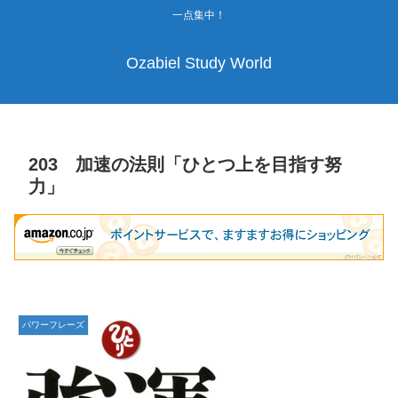
一点集中！
Ozabiel Study World
203 加速の法則「ひとつ上を目指す努
力」
パワーフレーズ