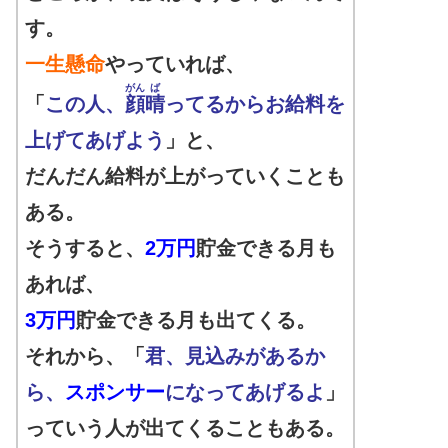
す。
一生懸命
やっていれば、
がん
ば
「
この人、
顔
晴
ってるからお給料を
上げてあげよう
」と、
だんだん給料が上がっていくことも
ある。
そうすると、
2万円
貯金できる月も
あれば、
3万円
貯金できる月も出てくる。
それから、「
君、見込みがあるか
ら、
スポンサー
になってあげるよ
」
っていう人が出てくることもある。